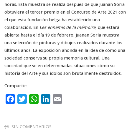
horas. Esta muestra se realiza después de que Juanan Soria
obtuviera el tercer premio en el Concurso de Arte 2021 con
el que esta fundación belga ha establecido una
colaboración. En
Les ennemis de la mémoire
, que estará
abierta hasta el día 19 de febrero, Juanan Soria muestra
una selección de pinturas y dibujos realizados durante los
últimos años. La exposición ahonda en la idea de cómo una
sociedad conserva su propia memoria cultural. Una
sociedad que ve en determinadas situaciones cómo su
historia del Arte y sus ídolos son brutalmente destruidos.
Compartir:
F
T
W
Li
E
a
w
h
n
m
c
it
a
k
ai
e
te
ts
e
l
SIN COMENTARIOS