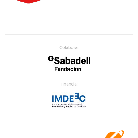
Colabora:
Financia: