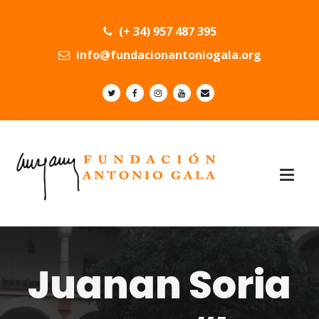
(+ 34) 957 487 395
info@fundacionantoniogala.org
Juanan Soria