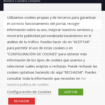
Nombre o nombre completo
Utilizamos cookies propias y de terceros para garantizar
Email
el correcto funcionamiento del portal, recoger
información sobre su uso, mejorar nuestros servicios y
He leído y acepto la política de privacidad *. Le informamos que el
mostrarte publicidad personalizada basándonos en el
responsable del tratamiento de estos datos es FUNDACIÓN ANTONIO GALA y
la finalidad de este es la gestión de las suscripciones a nuestro boletín
análisis de tu tráfico. Puedes hacer clic en “ACEPTAR”
informativo, encontrándonos legitimados para este tratamiento a través del
para permitir el uso de estas cookies o en
consentimiento que nos está otorgando en este acto. No se cederán datos a
terceros salvo obligación legal. Usted certifica que es mayor de 14 años y que
“CONFIGURACIÓN DE COOKIES” para obtener más
por lo tanto posee la capacidad legal necesaria para la prestación de este
consentimiento y todo ello, de conformidad con lo establecido en la Política
información de los tipos de cookies que usamos y
de Privacidad. Puede usted acceder, rectificar y suprimir los datos, así como
otros derechos, como se explica en la información adicional. Puede consultar
seleccionar cuáles aceptas o rechazas. Puede rechazar las
la información adicional y detallada sobre Protección de Datos.
cookies optativas haciendo clic aquí “RECHAZAR”. Puedes
consultar toda la información que necesites en
Ver
nuestra política de cookies
Configuración de Cookies
ACEPTAR
RECHAZAR