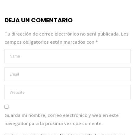
b
r
A
dI
o
p
n
DEJA UN COMENTARIO
o
p
k
Tu dirección de correo electrónico no será publicada.
Los
campos obligatorios están marcados con
*
Guarda mi nombre, correo electrónico y web en este
navegador para la próxima vez que comente.