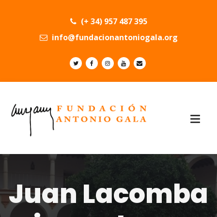
(+ 34) 957 487 395
info@fundacionantoniogala.org
Juan Lacomba