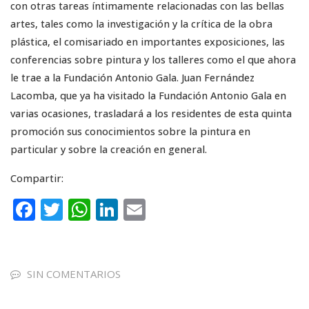
con otras tareas íntimamente relacionadas con las bellas
artes, tales como la investigación y la crítica de la obra
plástica, el comisariado en importantes exposiciones, las
conferencias sobre pintura y los talleres como el que ahora
le trae a la Fundación Antonio Gala. Juan Fernández
Lacomba, que ya ha visitado la Fundación Antonio Gala en
varias ocasiones, trasladará a los residentes de esta quinta
promoción sus conocimientos sobre la pintura en
particular y sobre la creación en general.
Compartir:
F
T
W
Li
E
a
w
h
n
m
c
it
a
k
ai
e
te
ts
e
l
SIN COMENTARIOS
b
r
A
dI