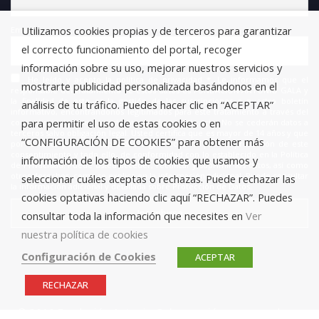
Utilizamos cookies propias y de terceros para garantizar
Email
el correcto funcionamiento del portal, recoger
información sobre su uso, mejorar nuestros servicios y
He leído y acepto la política de privacidad *. Le informamos que el
mostrarte publicidad personalizada basándonos en el
responsable del tratamiento de estos datos es FUNDACIÓN ANTONIO GALA y
la finalidad de este es la gestión de las suscripciones a nuestro boletín
análisis de tu tráfico. Puedes hacer clic en “ACEPTAR”
informativo, encontrándonos legitimados para este tratamiento a través del
para permitir el uso de estas cookies o en
consentimiento que nos está otorgando en este acto. No se cederán datos a
terceros salvo obligación legal. Usted certifica que es mayor de 14 años y que
“CONFIGURACIÓN DE COOKIES” para obtener más
por lo tanto posee la capacidad legal necesaria para la prestación de este
consentimiento y todo ello, de conformidad con lo establecido en la Política
información de los tipos de cookies que usamos y
de Privacidad. Puede usted acceder, rectificar y suprimir los datos, así como
otros derechos, como se explica en la información adicional. Puede consultar
seleccionar cuáles aceptas o rechazas. Puede rechazar las
la información adicional y detallada sobre Protección de Datos.
cookies optativas haciendo clic aquí “RECHAZAR”. Puedes
consultar toda la información que necesites en
Ver
nuestra política de cookies
Configuración de Cookies
ACEPTAR
RECHAZAR
© 2019 Fundación Antonio Gala para jóvenes creadores