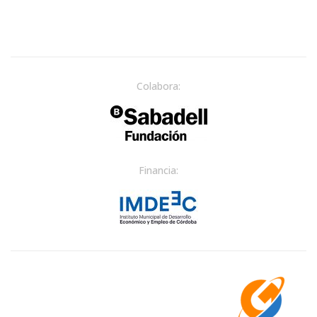
Colabora:
Financia: