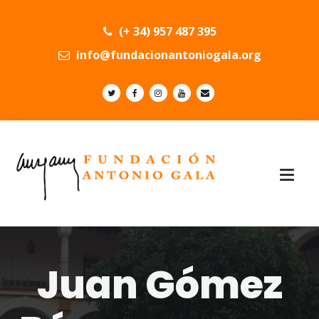
(+ 34) 957 487 395
info@fundacionantoniogala.org
Juan Gómez