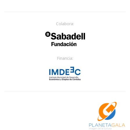
Colabora:
Financia: