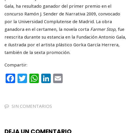
Gala, ha resultado ganador del primer premio en el
concurso Ramón J. Sender de Narrativa 2009, convocado
por la Universidad Complutense de Madrid. La obra
ganadora en el certamen, la novela corta
Farmer Stop
, fue
reescrita durante su estancia en la Fundación Antonio Gala,
e ilustrada por el artista plástico Gorka García Herrera,
también de la sexta promoción.
Compartir:
F
T
W
Li
E
a
w
h
n
m
c
it
a
k
ai
e
te
ts
e
l
SIN COMENTARIOS
b
r
A
dI
o
p
n
DEJA UN COMENTARIO