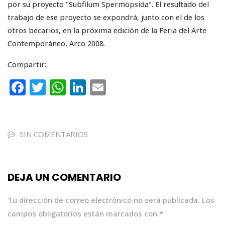
por su proyecto "Subfilum Spermopsida". El resultado del
trabajo de ese proyecto se expondrá, junto con el de los
otros becarios, en la próxima edición de la Feria del Arte
Contemporáneo, Arco 2008.
Compartir:
F
T
W
Li
E
a
w
h
n
m
c
it
a
k
ai
e
te
ts
e
l
SIN COMENTARIOS
b
r
A
dI
o
p
n
DEJA UN COMENTARIO
o
p
k
Tu dirección de correo electrónico no será publicada.
Los
campos obligatorios están marcados con
*