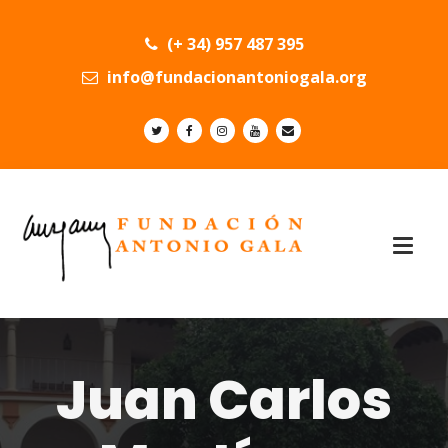
(+ 34) 957 487 395
info@fundacionantoniogala.org
Juan Carlos