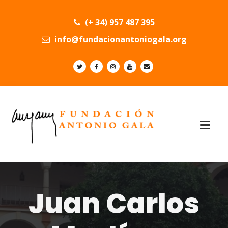
(+ 34) 957 487 395
info@fundacionantoniogala.org
Juan Carlos