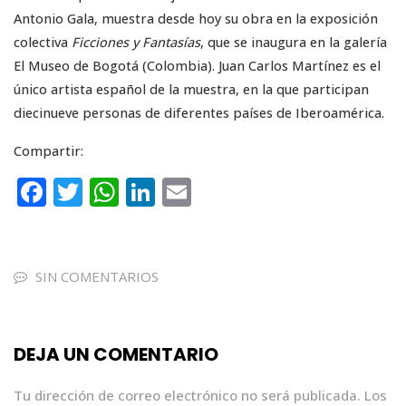
Antonio Gala, muestra desde hoy su obra en la exposición
colectiva
Ficciones y Fantasías
, que se inaugura en la galería
El Museo de Bogotá (Colombia). Juan Carlos Martínez es el
único artista español de la muestra, en la que participan
diecinueve personas de diferentes países de Iberoamérica.
Compartir:
F
T
W
Li
E
a
w
h
n
m
c
it
a
k
ai
e
te
ts
e
l
SIN COMENTARIOS
b
r
A
dI
o
p
n
DEJA UN COMENTARIO
o
p
k
Tu dirección de correo electrónico no será publicada.
Los