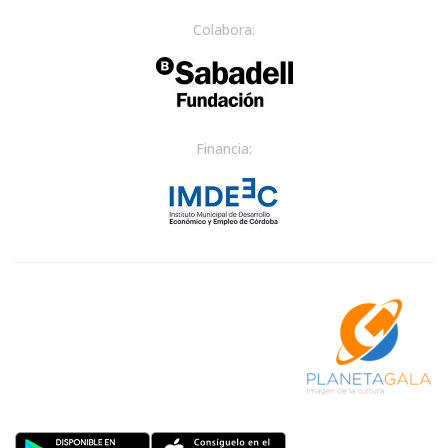
Colabora:
Financia: