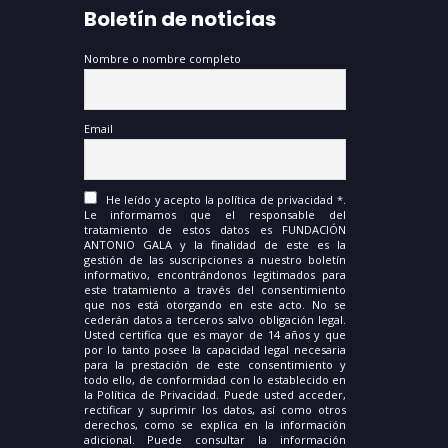
Boletín de noticias
Nombre o nombre completo
Email
He leído y acepto la política de privacidad *.
Le informamos que el responsable del
tratamiento de estos datos es FUNDACIÓN
ANTONIO GALA y la finalidad de este es la
gestión de las suscripciones a nuestro boletín
informativo, encontrándonos legitimados para
este tratamiento a través del consentimiento
que nos está otorgando en este acto. No se
cederán datos a terceros salvo obligación legal.
Usted certifica que es mayor de 14 años y que
por lo tanto posee la capacidad legal necesaria
para la prestación de este consentimiento y
todo ello, de conformidad con lo establecido en
la Política de Privacidad. Puede usted acceder,
rectificar y suprimir los datos, así como otros
derechos, como se explica en la información
adicional. Puede consultar la información