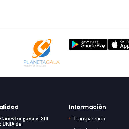
alidad
Información
Transparencia
 Cañestro gana el XIII
o UNIA de