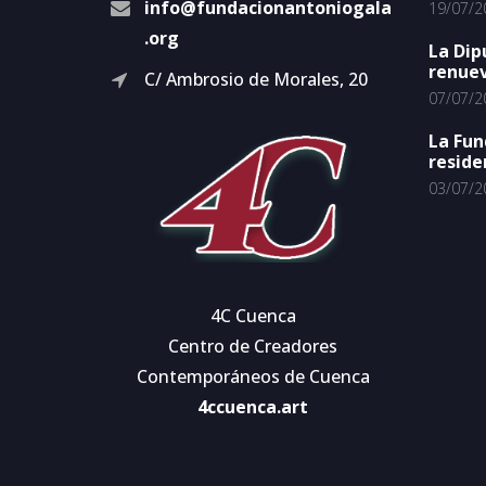
info@fundacionantoniogala
19/07/2
.org
La Dip
renuev
C/ Ambrosio de Morales, 20
07/07/2
La Fun
reside
03/07/2
4C Cuenca
Centro de Creadores
Contemporáneos de Cuenca
4ccuenca.art