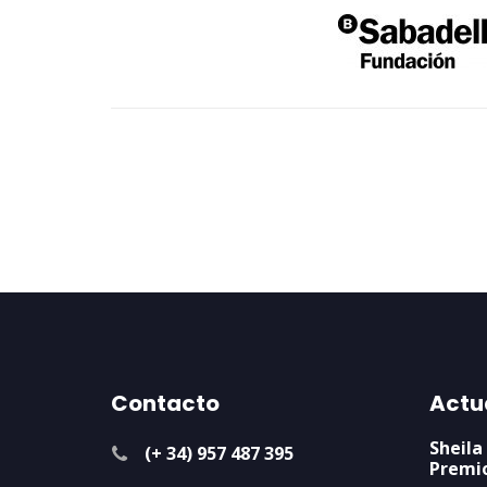
Contacto
Actu
Sheila
(+ 34) 957 487 395
Premi