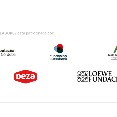
READORES
está patrocinada por: