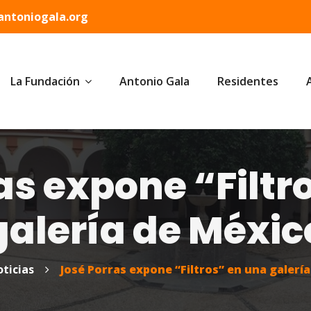
ntoniogala.org
La Fundación
Antonio Gala
Residentes
as expone “Filtr
galería de Méxic
ticias
José Porras expone “Filtros” en una galerí