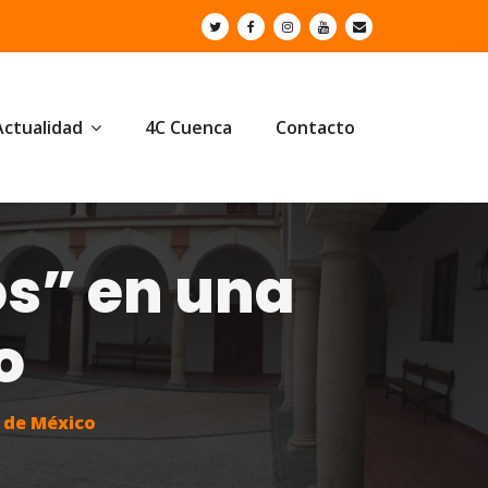
Actualidad
4C Cuenca
Contacto
os” en una
o
a de México