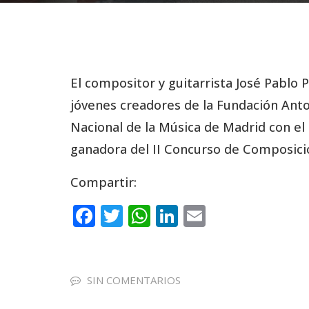
El compositor y guitarrista José Pablo
jóvenes creadores de la Fundación Anton
Nacional de la Música de Madrid con el
ganadora del II Concurso de Composic
Compartir:
F
T
W
Li
E
a
w
h
n
m
c
it
a
k
ai
e
te
ts
e
l
SIN COMENTARIOS
b
r
A
dI