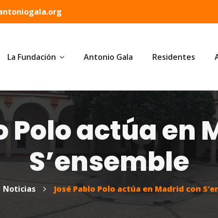
ntoniogala.org
La Fundación
Antonio Gala
Residentes
o Polo actúa en 
S’ensemble
Noticias
José Pablo Polo actúa en Madrid con S’