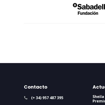
Contacto
Actu
Sheila
(+ 34) 957 487 395
Premi