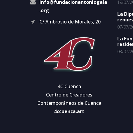
info@fundacionantoniogala
19/07/2
.org
La Dip
renuev
C/ Ambrosio de Morales, 20
07/07/2
La Fun
reside
03/07/2
4C Cuenca
Centro de Creadores
Contemporáneos de Cuenca
4ccuenca.art