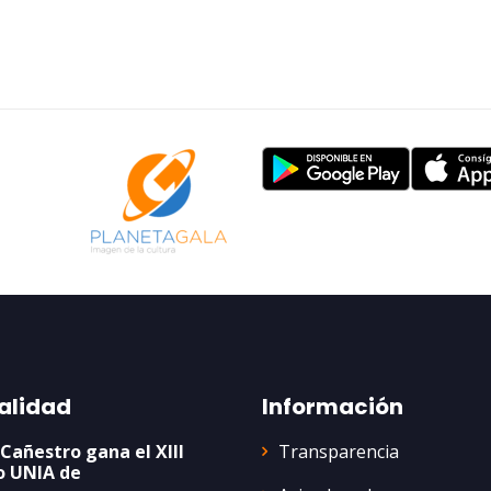
alidad
Información
Transparencia
 Cañestro gana el XIII
o UNIA de