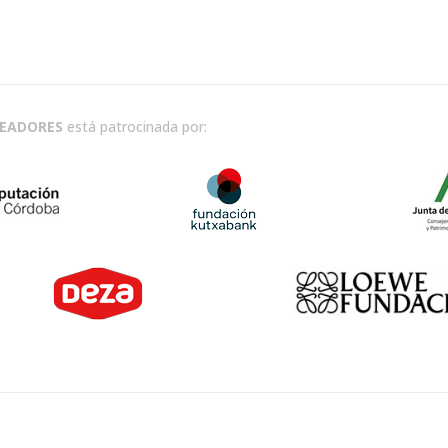
READORES
está patrocinada por: