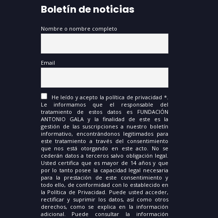
Boletín de noticias
Nombre o nombre completo
Email
He leído y acepto la política de privacidad *.
Le informamos que el responsable del
tratamiento de estos datos es FUNDACIÓN
ANTONIO GALA y la finalidad de este es la
gestión de las suscripciones a nuestro boletín
informativo, encontrándonos legitimados para
este tratamiento a través del consentimiento
que nos está otorgando en este acto. No se
cederán datos a terceros salvo obligación legal.
Usted certifica que es mayor de 14 años y que
por lo tanto posee la capacidad legal necesaria
para la prestación de este consentimiento y
todo ello, de conformidad con lo establecido en
la Política de Privacidad. Puede usted acceder,
rectificar y suprimir los datos, así como otros
derechos, como se explica en la información
adicional. Puede consultar la información