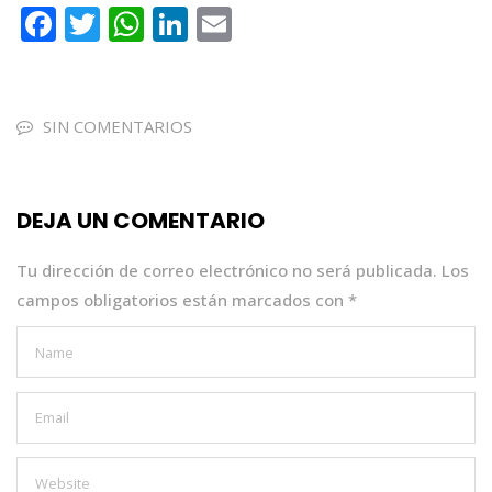
F
T
W
Li
E
a
w
h
n
m
c
it
a
k
ai
e
te
ts
e
l
SIN COMENTARIOS
b
r
A
dI
o
p
n
DEJA UN COMENTARIO
o
p
k
Tu dirección de correo electrónico no será publicada.
Los
campos obligatorios están marcados con
*