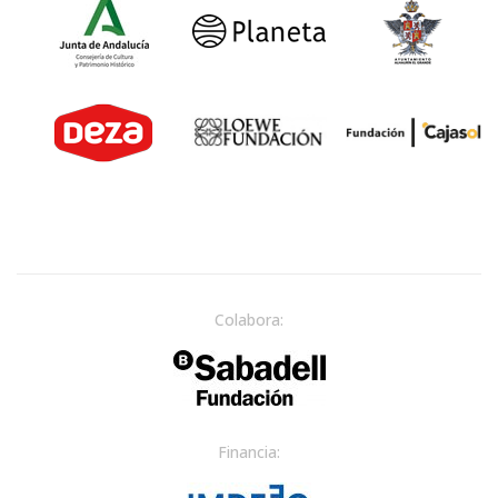
Colabora:
Financia: