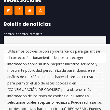
Redes Sociales
Boletín de noticias
Nombre o nombre completo
Utilizamos cookies propias y de terceros para garantizar
Email
el correcto funcionamiento del portal, recoger
información sobre su uso, mejorar nuestros servicios y
He leído y acepto la política de privacidad *. Le informamos que el
mostrarte publicidad personalizada basándonos en el
responsable del tratamiento de estos datos es FUNDACIÓN ANTONIO GALA y
la finalidad de este es la gestión de las suscripciones a nuestro boletín
análisis de tu tráfico. Puedes hacer clic en “ACEPTAR”
informativo, encontrándonos legitimados para este tratamiento a través del
para permitir el uso de estas cookies o en
consentimiento que nos está otorgando en este acto. No se cederán datos a
terceros salvo obligación legal. Usted certifica que es mayor de 14 años y que
“CONFIGURACIÓN DE COOKIES” para obtener más
por lo tanto posee la capacidad legal necesaria para la prestación de este
consentimiento y todo ello, de conformidad con lo establecido en la Política
información de los tipos de cookies que usamos y
de Privacidad. Puede usted acceder, rectificar y suprimir los datos, así como
otros derechos, como se explica en la información adicional. Puede consultar
seleccionar cuáles aceptas o rechazas. Puede rechazar las
la información adicional y detallada sobre Protección de Datos.
cookies optativas haciendo clic aquí “RECHAZAR”. Puedes