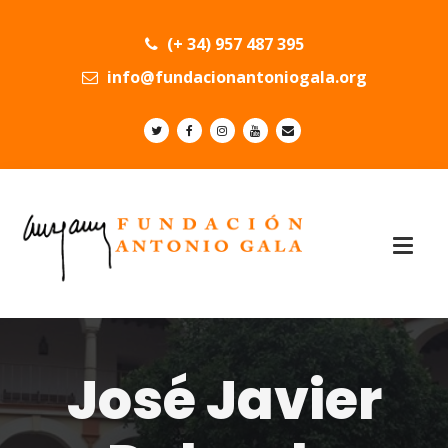
(+ 34) 957 487 395
info@fundacionantoniogala.org
José Javier