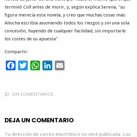
terminó Coll antes de morir, y, según explica Serena, "su
figura merecía esta novela, y creo que muchas cosas más:
Aliocha escribía asumiendo todos los riesgos y sin una sola
concesión, huyendo de cualquier facilidad, sin importarle
los costes de su apuesta".
Compartir:
F
T
W
Li
E
a
w
h
n
m
c
it
a
k
ai
e
te
ts
e
l
SIN COMENTARIOS
b
r
A
dI
o
p
n
DEJA UN COMENTARIO
o
p
k
Tu dirección de correo electrónico no será publicada.
Los