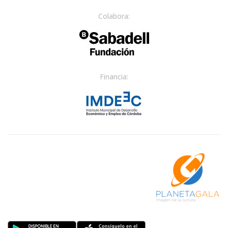
Colabora:
Financia: