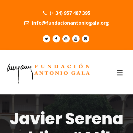
(+ 34) 957 487 395
info@fundacionantoniogala.org
Javier Serena