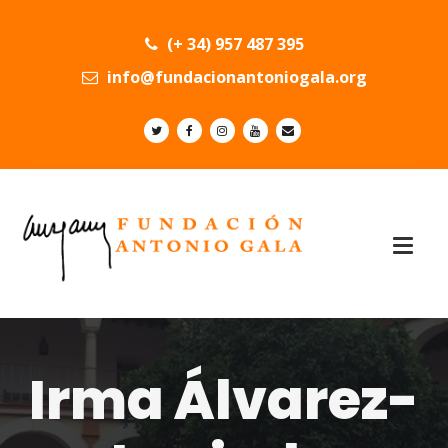
(+ 34) 957 487 395
info@fundacionantoniogala.org
Irma Álvarez-