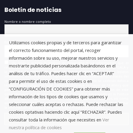
Boletín de noticias
Nombre o nombre completo
Utilizamos cookies propias y de terceros para garantizar
Email
el correcto funcionamiento del portal, recoger
información sobre su uso, mejorar nuestros servicios y
He leído y acepto la política de privacidad *. Le informamos que el
mostrarte publicidad personalizada basándonos en el
responsable del tratamiento de estos datos es FUNDACIÓN ANTONIO GALA y
la finalidad de este es la gestión de las suscripciones a nuestro boletín
análisis de tu tráfico. Puedes hacer clic en “ACEPTAR”
informativo, encontrándonos legitimados para este tratamiento a través del
para permitir el uso de estas cookies o en
consentimiento que nos está otorgando en este acto. No se cederán datos a
terceros salvo obligación legal. Usted certifica que es mayor de 14 años y que
“CONFIGURACIÓN DE COOKIES” para obtener más
por lo tanto posee la capacidad legal necesaria para la prestación de este
consentimiento y todo ello, de conformidad con lo establecido en la Política
información de los tipos de cookies que usamos y
de Privacidad. Puede usted acceder, rectificar y suprimir los datos, así como
otros derechos, como se explica en la información adicional. Puede consultar
seleccionar cuáles aceptas o rechazas. Puede rechazar las
la información adicional y detallada sobre Protección de Datos.
cookies optativas haciendo clic aquí “RECHAZAR”. Puedes
consultar toda la información que necesites en
Ver
nuestra política de cookies