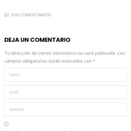
c
it
a
k
ai
e
te
ts
e
l
SIN COMENTARIOS
b
r
A
dI
o
p
n
DEJA UN COMENTARIO
o
p
k
Tu dirección de correo electrónico no será publicada.
Los
campos obligatorios están marcados con
*