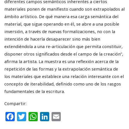
diferentes campos semánticos inherentes a ciertos
materiales ponen de manifiesto cuando son extrapolados al
ámbito artístico. De qué manera esa carga semántica del
material, que sigue operando en él, se abre a una posible
inversión, a través de nuevas formalizaciones, no con la
intención de hacerla desaparecer sino más bien
extendiéndola a una re-articulación que permita constituir,
disponer otros significados desde el campo de la creación”,
afirma la artista. La muestra es una reflexión acerca de la
repetición de las formas y la extrapolación semántica de
los materiales que establece una relación interesante con el
concepto de iterabilidad, definido como uno de los rasgos
fundamentales de la escritura.
Compartir:
F
T
W
Li
E
a
w
h
n
m