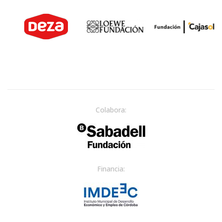
Colabora:
Financia: