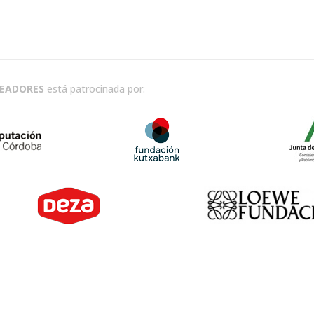
READORES
está patrocinada por: