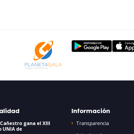
alidad
Información
Transparencia
 Cañestro gana el XIII
o UNIA de