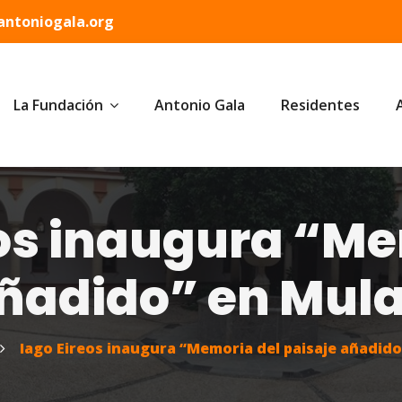
ntoniogala.org
La Fundación
Antonio Gala
Residentes
eos inaugura “Me
añadido” en Mula
Iago Eireos inaugura “Memoria del paisaje añadido