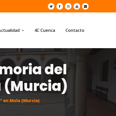
Actualidad
4C Cuenca
Contacto
moria del
 (Murcia)
” en Mula (Murcia)