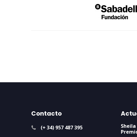
Contacto
Actu
Sheila
(+ 34) 957 487 395
Premi