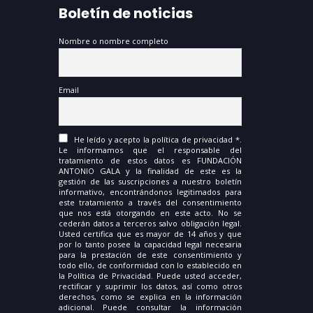
Boletín de noticias
Nombre o nombre completo
Email
He leído y acepto la política de privacidad *.
Le informamos que el responsable del
tratamiento de estos datos es FUNDACIÓN
ANTONIO GALA y la finalidad de este es la
gestión de las suscripciones a nuestro boletín
informativo, encontrándonos legitimados para
este tratamiento a través del consentimiento
que nos está otorgando en este acto. No se
cederán datos a terceros salvo obligación legal.
Usted certifica que es mayor de 14 años y que
por lo tanto posee la capacidad legal necesaria
para la prestación de este consentimiento y
todo ello, de conformidad con lo establecido en
la Política de Privacidad. Puede usted acceder,
rectificar y suprimir los datos, así como otros
derechos, como se explica en la información
adicional. Puede consultar la información