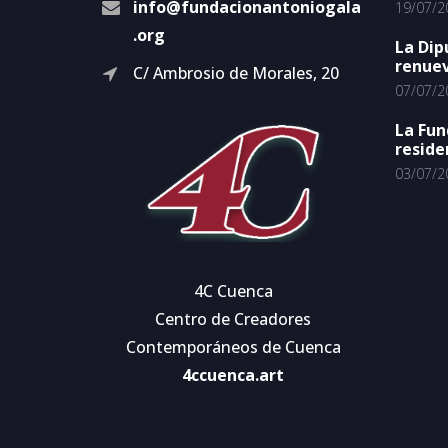
info@fundacionantoniogala
19/07/2
.org
La Dip
renuev
C/ Ambrosio de Morales, 20
07/07/2
La Fun
reside
03/07/2
4C Cuenca
Centro de Creadores
Contemporáneos de Cuenca
4ccuenca.art