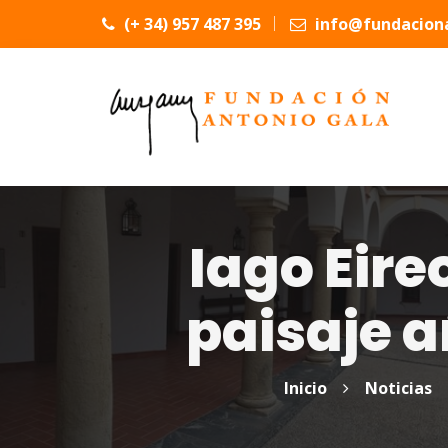
(+ 34) 957 487 395
info@fundaciona
Iago Eir
paisaje 
Inicio
Noticias