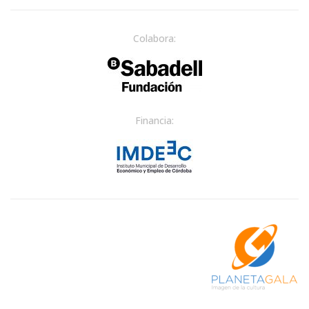
Colabora:
Financia: