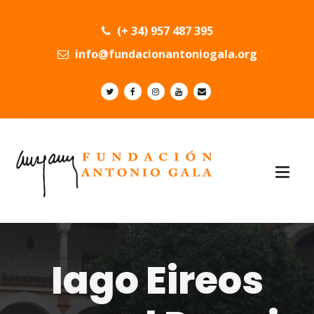
(+ 34) 957 487 395
info@fundacionantoniogala.org
Iago Eireos