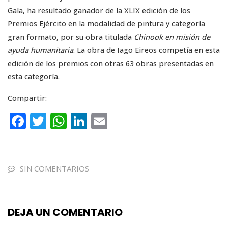
Gala, ha resultado ganador de la XLIX edición de los
Premios Ejército en la modalidad de pintura y categoría
gran formato, por su obra titulada
Chinook en misión de
ayuda humanitaria
. La obra de Iago Eireos competía en esta
edición de los premios con otras 63 obras presentadas en
esta categoría.
Compartir:
F
T
W
Li
E
a
w
h
n
m
c
it
a
k
ai
e
te
ts
e
l
SIN COMENTARIOS
b
r
A
dI
o
p
n
DEJA UN COMENTARIO
o
p