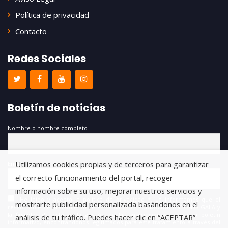
Política de privacidad
Contacto
Redes Sociales
Boletín de noticias
Nombre o nombre completo
Utilizamos cookies propias y de terceros para garantizar
Email
el correcto funcionamiento del portal, recoger
información sobre su uso, mejorar nuestros servicios y
He leído y acepto la política de privacidad *. Le informamos que el
mostrarte publicidad personalizada basándonos en el
responsable del tratamiento de estos datos es FUNDACIÓN ANTONIO GALA y
la finalidad de este es la gestión de las suscripciones a nuestro boletín
análisis de tu tráfico. Puedes hacer clic en “ACEPTAR”
informativo, encontrándonos legitimados para este tratamiento a través del