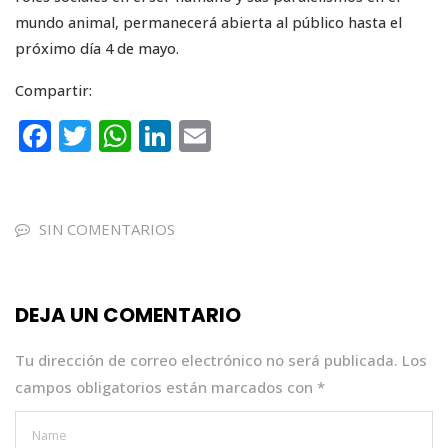
mundo animal, permanecerá abierta al público hasta el
próximo día 4 de mayo.
Compartir:
F
T
W
Li
E
a
w
h
n
m
c
it
a
k
ai
e
te
ts
e
l
SIN COMENTARIOS
b
r
A
dI
o
p
n
DEJA UN COMENTARIO
o
p
k
Tu dirección de correo electrónico no será publicada.
Los
campos obligatorios están marcados con
*