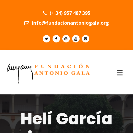
(+ 34) 957 487 395
info@fundacionantoniogala.org
Helí García