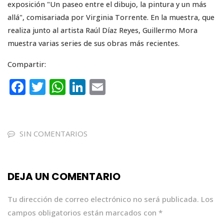
exposición "Un paseo entre el dibujo, la pintura y un más
allá", comisariada por Virginia Torrente. En la muestra, que
realiza junto al artista Raúl Díaz Reyes, Guillermo Mora
muestra varias series de sus obras más recientes.
Compartir:
F
T
W
Li
E
a
w
h
n
m
c
it
a
k
ai
e
te
ts
e
l
SIN COMENTARIOS
b
r
A
dI
o
p
n
DEJA UN COMENTARIO
o
p
k
Tu dirección de correo electrónico no será publicada.
Los
campos obligatorios están marcados con
*