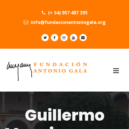
(+ 34) 957 487 395
info@fundacionantoniogala.org
Guillermo