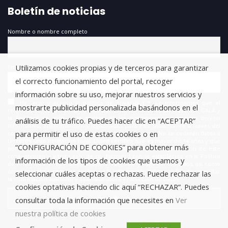
Boletín de noticias
Nombre o nombre completo
Utilizamos cookies propias y de terceros para garantizar
Email
el correcto funcionamiento del portal, recoger
información sobre su uso, mejorar nuestros servicios y
He leído y acepto la política de privacidad *. Le informamos que el
mostrarte publicidad personalizada basándonos en el
responsable del tratamiento de estos datos es FUNDACIÓN ANTONIO GALA y
la finalidad de este es la gestión de las suscripciones a nuestro boletín
análisis de tu tráfico. Puedes hacer clic en “ACEPTAR”
informativo, encontrándonos legitimados para este tratamiento a través del
para permitir el uso de estas cookies o en
consentimiento que nos está otorgando en este acto. No se cederán datos a
terceros salvo obligación legal. Usted certifica que es mayor de 14 años y que
“CONFIGURACIÓN DE COOKIES” para obtener más
por lo tanto posee la capacidad legal necesaria para la prestación de este
consentimiento y todo ello, de conformidad con lo establecido en la Política
información de los tipos de cookies que usamos y
de Privacidad. Puede usted acceder, rectificar y suprimir los datos, así como
otros derechos, como se explica en la información adicional. Puede consultar
seleccionar cuáles aceptas o rechazas. Puede rechazar las
la información adicional y detallada sobre Protección de Datos.
cookies optativas haciendo clic aquí “RECHAZAR”. Puedes
consultar toda la información que necesites en
Ver
nuestra política de cookies