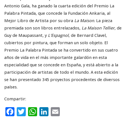
Antonio Gala, ha ganado la cuarta edición del Premio La
Palabra Pintada, que concede la Fundación Ankaria, al
Mejor Libro de Artista por su obra
La Maison
. La pieza
premiada son son libros entrelazados,
La Maison Tellier
, de
Guy de Maupassant, y
L'Espagnol
, de Bernard Clavel,
cubiertos por pintura, que forman un solo objeto. El
Premio La Palabra Pintada se ha convertido en sus cuatro
años de vida en el más importante galardón en esta
especialidad que se concede en España, y está abierto a la
participación de artistas de todo el mundo. A esta edición
se han presentado 345 proyectos procedentes de diversos
países.
Compartir:
F
T
W
Li
E
a
w
h
n
m