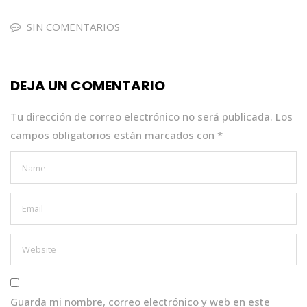
c
it
a
k
ai
e
te
ts
e
l
SIN COMENTARIOS
b
r
A
dI
o
p
n
DEJA UN COMENTARIO
o
p
k
Tu dirección de correo electrónico no será publicada.
Los
campos obligatorios están marcados con
*
Guarda mi nombre, correo electrónico y web en este