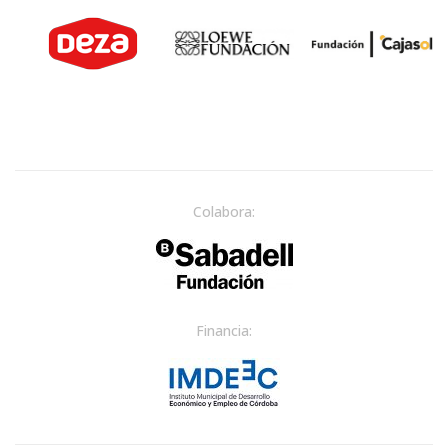
Colabora:
Financia: