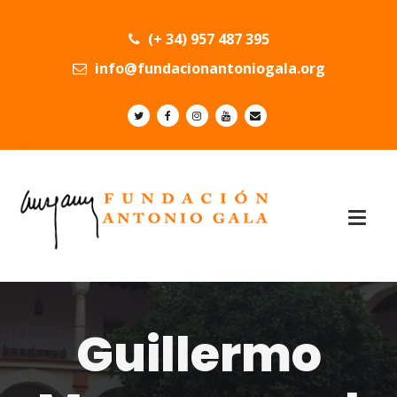
(+ 34) 957 487 395
info@fundacionantoniogala.org
Guillermo