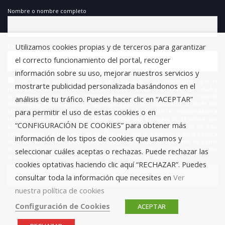
Nombre o nombre completo
Utilizamos cookies propias y de terceros para garantizar
Email
el correcto funcionamiento del portal, recoger
información sobre su uso, mejorar nuestros servicios y
He leído y acepto la política de privacidad *. Le informamos que el
mostrarte publicidad personalizada basándonos en el
responsable del tratamiento de estos datos es FUNDACIÓN ANTONIO GALA y
la finalidad de este es la gestión de las suscripciones a nuestro boletín
análisis de tu tráfico. Puedes hacer clic en “ACEPTAR”
informativo, encontrándonos legitimados para este tratamiento a través del
para permitir el uso de estas cookies o en
consentimiento que nos está otorgando en este acto. No se cederán datos a
terceros salvo obligación legal. Usted certifica que es mayor de 14 años y que
“CONFIGURACIÓN DE COOKIES” para obtener más
por lo tanto posee la capacidad legal necesaria para la prestación de este
consentimiento y todo ello, de conformidad con lo establecido en la Política
información de los tipos de cookies que usamos y
de Privacidad. Puede usted acceder, rectificar y suprimir los datos, así como
otros derechos, como se explica en la información adicional. Puede consultar
seleccionar cuáles aceptas o rechazas. Puede rechazar las
la información adicional y detallada sobre Protección de Datos.
cookies optativas haciendo clic aquí “RECHAZAR”. Puedes
consultar toda la información que necesites en
Ver
nuestra política de cookies
Configuración de Cookies
ACEPTAR