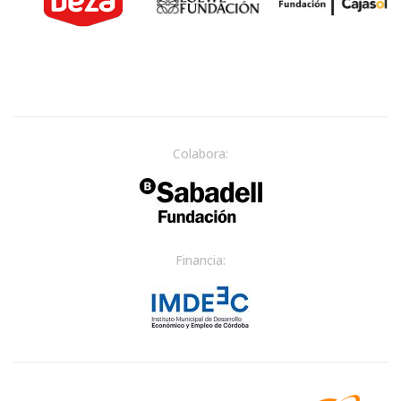
Colabora:
Financia: