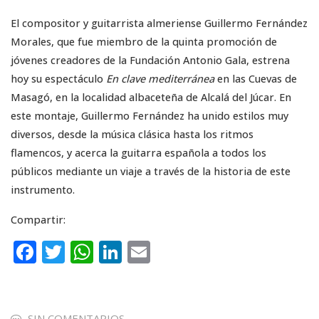
El compositor y guitarrista almeriense Guillermo Fernández
Morales, que fue miembro de la quinta promoción de
jóvenes creadores de la Fundación Antonio Gala, estrena
hoy su espectáculo
En clave mediterránea
en las Cuevas de
Masagó, en la localidad albaceteña de Alcalá del Júcar. En
este montaje, Guillermo Fernández ha unido estilos muy
diversos, desde la música clásica hasta los ritmos
flamencos, y acerca la guitarra española a todos los
públicos mediante un viaje a través de la historia de este
instrumento.
Compartir:
F
T
W
Li
E
a
w
h
n
m
c
it
a
k
ai
SIN COMENTARIOS