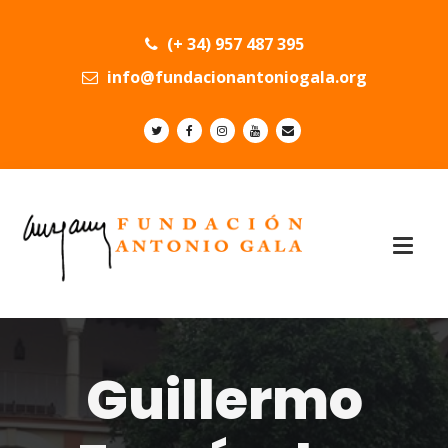
(+ 34) 957 487 395
info@fundacionantoniogala.org
Guillermo