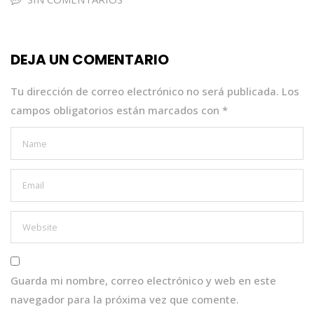
e
te
ts
e
l
b
r
A
dI
o
p
n
DEJA UN COMENTARIO
o
p
k
Tu dirección de correo electrónico no será publicada.
Los
campos obligatorios están marcados con
*
Guarda mi nombre, correo electrónico y web en este
navegador para la próxima vez que comente.