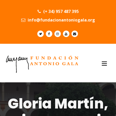
(+ 34) 957 487 395
info@fundacionantoniogala.org
Gloria Martín,