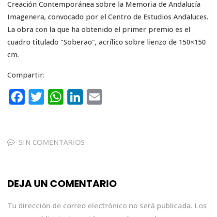
Creación Contemporánea sobre la Memoria de Andalucía
Imagenera, convocado por el Centro de Estudios Andaluces.
La obra con la que ha obtenido el primer premio es el
cuadro titulado "Soberao", acrílico sobre lienzo de 150×150
cm.
Compartir:
F
T
W
Li
E
a
w
h
n
m
c
it
a
k
ai
e
te
ts
e
l
SIN COMENTARIOS
b
r
A
dI
o
p
n
DEJA UN COMENTARIO
o
p
k
Tu dirección de correo electrónico no será publicada.
Los