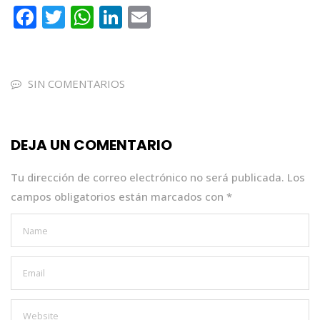
F
T
W
Li
E
a
w
h
n
m
c
it
a
k
ai
e
te
ts
e
l
SIN COMENTARIOS
b
r
A
dI
o
p
n
DEJA UN COMENTARIO
o
p
k
Tu dirección de correo electrónico no será publicada.
Los
campos obligatorios están marcados con
*