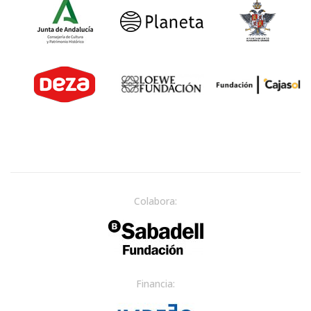
Colabora:
Financia: