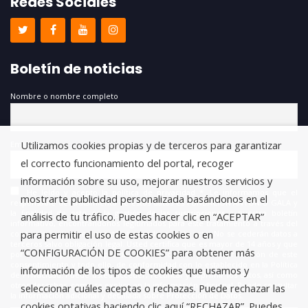
Redes Sociales
Boletín de noticias
Nombre o nombre completo
Utilizamos cookies propias y de terceros para garantizar
Email
el correcto funcionamiento del portal, recoger
información sobre su uso, mejorar nuestros servicios y
He leído y acepto la política de privacidad *. Le informamos que el
mostrarte publicidad personalizada basándonos en el
responsable del tratamiento de estos datos es FUNDACIÓN ANTONIO GALA y
la finalidad de este es la gestión de las suscripciones a nuestro boletín
análisis de tu tráfico. Puedes hacer clic en “ACEPTAR”
informativo, encontrándonos legitimados para este tratamiento a través del
para permitir el uso de estas cookies o en
consentimiento que nos está otorgando en este acto. No se cederán datos a
terceros salvo obligación legal. Usted certifica que es mayor de 14 años y que
“CONFIGURACIÓN DE COOKIES” para obtener más
por lo tanto posee la capacidad legal necesaria para la prestación de este
consentimiento y todo ello, de conformidad con lo establecido en la Política
información de los tipos de cookies que usamos y
de Privacidad. Puede usted acceder, rectificar y suprimir los datos, así como
otros derechos, como se explica en la información adicional. Puede consultar
seleccionar cuáles aceptas o rechazas. Puede rechazar las
la información adicional y detallada sobre Protección de Datos.
cookies optativas haciendo clic aquí “RECHAZAR”. Puedes