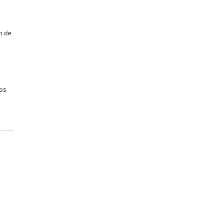
n de
tos