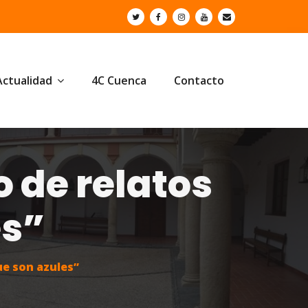
Actualidad
4C Cuenca
Contacto
o de relatos
es”
ue son azules”