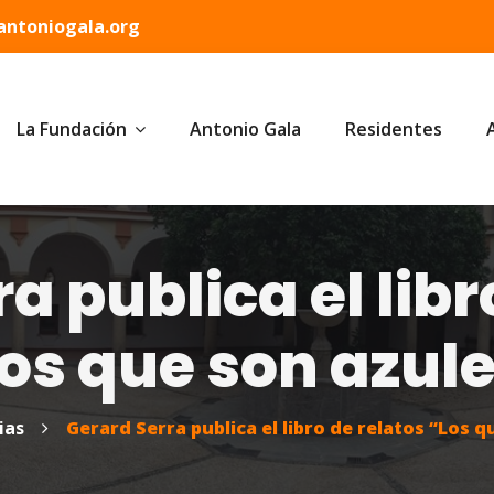
ntoniogala.org
La Fundación
Antonio Gala
Residentes
a publica el libr
os que son azul
ias
Gerard Serra publica el libro de relatos “Los q