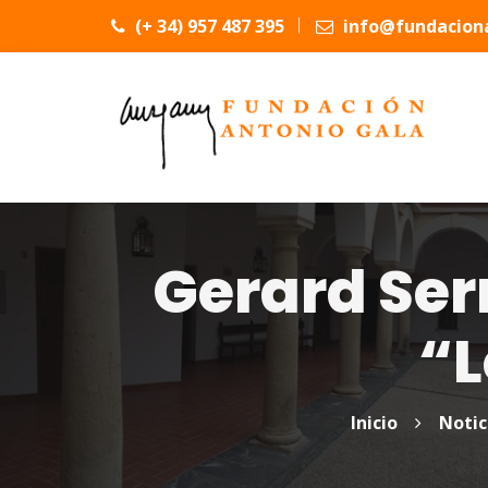
(+ 34) 957 487 395
info@fundaciona
Gerard Serr
“L
Inicio
Notic