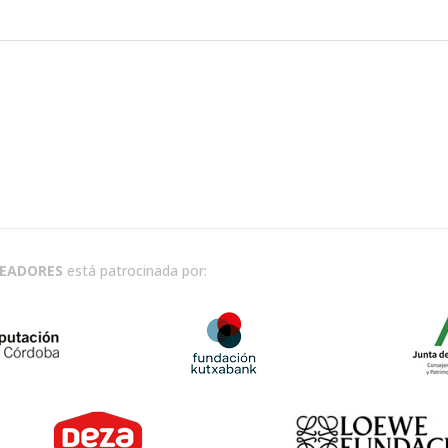
READORES
está patrocinada por: