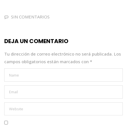
c
it
a
k
ai
e
te
ts
e
l
SIN COMENTARIOS
b
r
A
dI
o
p
n
DEJA UN COMENTARIO
o
p
k
Tu dirección de correo electrónico no será publicada.
Los
campos obligatorios están marcados con
*