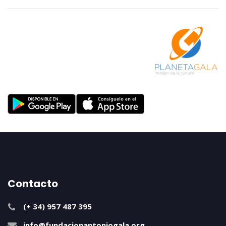
Contacto
(+ 34) 957 487 395
info@fundacionantoniogala.org