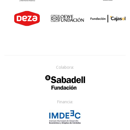
Colabora:
Financia: