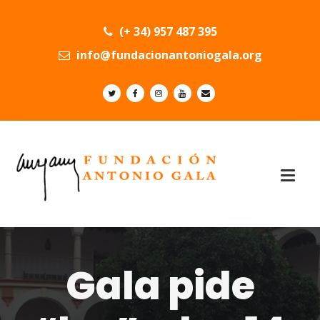
(+ 34) 957 487 395
info@fundacionantoniogala.org
Gala pide