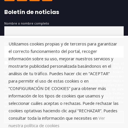
Boletín de noticias
Nombre o nombre completo
Utilizamos cookies propias y de terceros para garantizar
Email
el correcto funcionamiento del portal, recoger
información sobre su uso, mejorar nuestros servicios y
He leído y acepto la política de privacidad *. Le informamos que el
mostrarte publicidad personalizada basándonos en el
responsable del tratamiento de estos datos es FUNDACIÓN ANTONIO GALA y
la finalidad de este es la gestión de las suscripciones a nuestro boletín
análisis de tu tráfico. Puedes hacer clic en “ACEPTAR”
informativo, encontrándonos legitimados para este tratamiento a través del
para permitir el uso de estas cookies o en
consentimiento que nos está otorgando en este acto. No se cederán datos a
terceros salvo obligación legal. Usted certifica que es mayor de 14 años y que
“CONFIGURACIÓN DE COOKIES” para obtener más
por lo tanto posee la capacidad legal necesaria para la prestación de este
consentimiento y todo ello, de conformidad con lo establecido en la Política
información de los tipos de cookies que usamos y
de Privacidad. Puede usted acceder, rectificar y suprimir los datos, así como
otros derechos, como se explica en la información adicional. Puede consultar
seleccionar cuáles aceptas o rechazas. Puede rechazar las
la información adicional y detallada sobre Protección de Datos.
cookies optativas haciendo clic aquí “RECHAZAR”. Puedes
consultar toda la información que necesites en
Ver
nuestra política de cookies