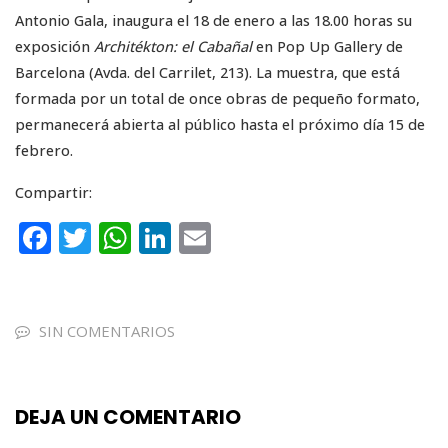
Antonio Gala, inaugura el 18 de enero a las 18.00 horas su
exposición
Architékton: el Cabañal
en Pop Up Gallery de
Barcelona (Avda. del Carrilet, 213). La muestra, que está
formada por un total de once obras de pequeño formato,
permanecerá abierta al público hasta el próximo día 15 de
febrero.
Compartir:
F
T
W
Li
E
a
w
h
n
m
c
it
a
k
ai
e
te
ts
e
l
SIN COMENTARIOS
b
r
A
dI
o
p
n
DEJA UN COMENTARIO
o
p