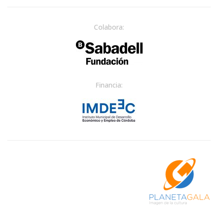
Colabora:
Financia: