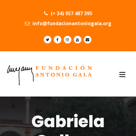
(+ 34) 957 487 395
info@fundacionantoniogala.org
Gabriela