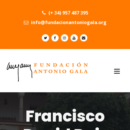
(+ 34) 957 487 395
info@fundacionantoniogala.org
Francisco