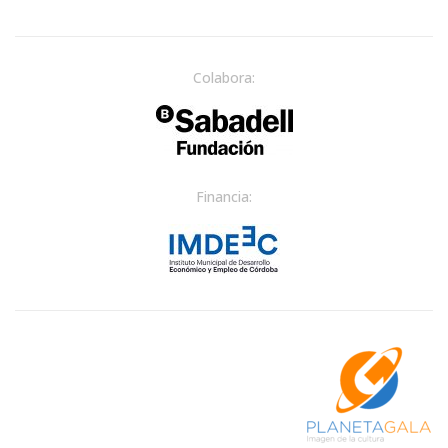
Colabora:
Financia: