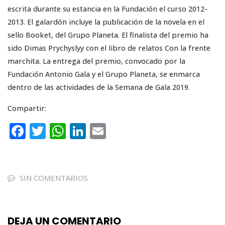
escrita durante su estancia en la Fundación el curso 2012-
2013. El galardón incluye la publicación de la novela en el
sello Booket, del Grupo Planeta. El finalista del premio ha
sido Dimas Prychyslyy con el libro de relatos Con la frente
marchita. La entrega del premio, convocado por la
Fundación Antonio Gala y el Grupo Planeta, se enmarca
dentro de las actividades de la Semana de Gala 2019.
Compartir:
F
T
W
Li
E
a
w
h
n
m
c
it
a
k
ai
e
te
ts
e
l
SIN COMENTARIOS
b
r
A
dI
o
p
n
DEJA UN COMENTARIO