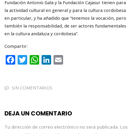
Fundación Antonio Gala y la Fundación Cajasur tienen para
la actividad cultural en general y para la cultura cordobesa
en particular, y ha añadido que “tenemos la vocación, pero
también la responsabilidad, de ser actores fundamentales
en la cultura andaluza y cordobesa”.
Compartir:
F
T
W
Li
E
a
w
h
n
m
c
it
a
k
ai
e
te
ts
e
l
SIN COMENTARIOS
b
r
A
dI
o
p
n
DEJA UN COMENTARIO
o
p
k
Tu dirección de correo electrónico no será publicada.
Los