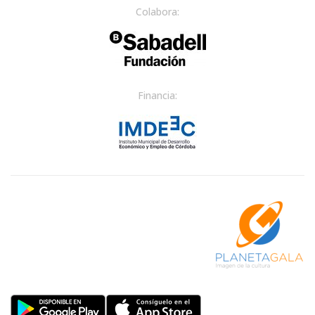
Colabora:
Financia: