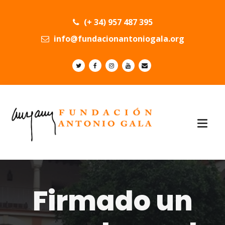
(+ 34) 957 487 395
info@fundacionantoniogala.org
Firmado un