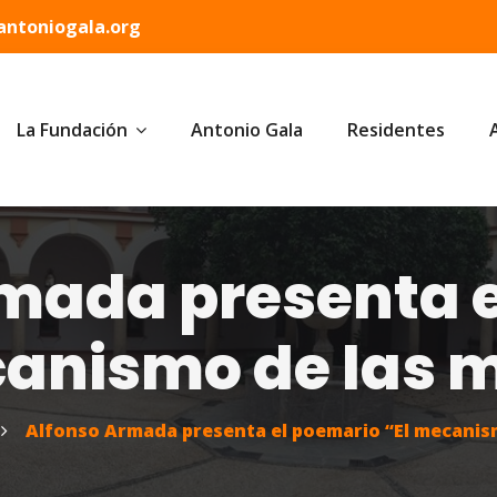
ntoniogala.org
La Fundación
Antonio Gala
Residentes
mada presenta 
canismo de las 
Alfonso Armada presenta el poemario “El mecanis