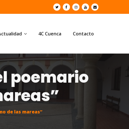
Actualidad
4C Cuenca
Contacto
el poemario
mareas”
mo de las mareas”