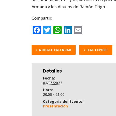
Armada y los dibujos de Ramón Trigo.
Compartir:
F
T
W
Li
E
a
w
h
n
m
c
it
a
k
ai
+ GOOGLE CALENDAR
+ ICAL EXPORT
e
te
ts
e
l
b
r
A
dI
o
p
n
Detalles
o
p
Fecha:
04/05/2022
k
Hora:
20:00 - 21:00
Categoría del Evento:
Presentación