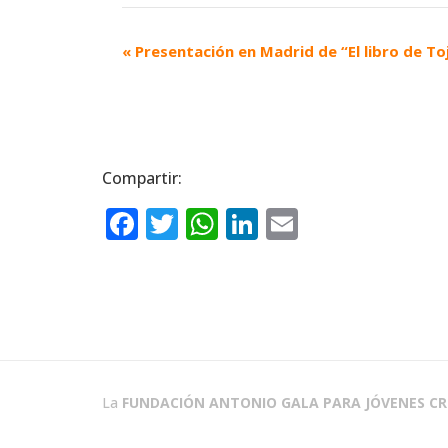
«
Presentación en Madrid de “El libro de To
Compartir:
F
T
W
Li
E
a
w
h
n
m
c
it
a
k
ai
e
te
ts
e
l
b
r
A
dI
o
p
n
La
FUNDACIÓN ANTONIO GALA PARA JÓVENES C
o
p
k