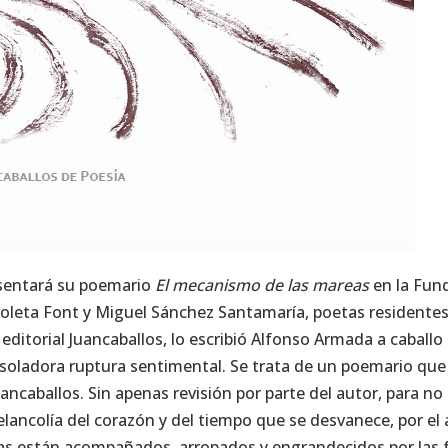
esentará su poemario
El mecanismo de las mareas
en la Fund
Violeta Font y Miguel Sánchez Santamaría, poetas residente
 editorial Juancaballos, lo escribió Alfonso Armada a caball
esoladora ruptura sentimental. Se trata de un poemario que
uancaballos. Sin apenas revisión por parte del autor, para no
lancolía del corazón y del tiempo que se desvanece, por el 
s están acompañados, arropados y engrandecidos por las 