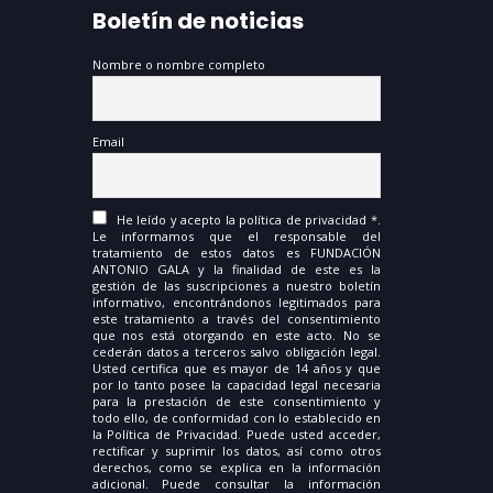
Boletín de noticias
Nombre o nombre completo
Email
He leído y acepto la política de privacidad *.
Le informamos que el responsable del
tratamiento de estos datos es FUNDACIÓN
ANTONIO GALA y la finalidad de este es la
gestión de las suscripciones a nuestro boletín
informativo, encontrándonos legitimados para
este tratamiento a través del consentimiento
que nos está otorgando en este acto. No se
cederán datos a terceros salvo obligación legal.
Usted certifica que es mayor de 14 años y que
por lo tanto posee la capacidad legal necesaria
para la prestación de este consentimiento y
todo ello, de conformidad con lo establecido en
la Política de Privacidad. Puede usted acceder,
rectificar y suprimir los datos, así como otros
derechos, como se explica en la información
adicional. Puede consultar la información