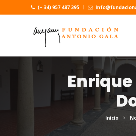
(+ 34) 957 487 395
info@fundaciona
Enrique
Do
Inicio
No