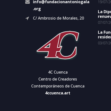
info@fundacionantoniogala
19/07/2
.org
La Dip
renuev
C/ Ambrosio de Morales, 20
07/07/2
La Fun
reside
03/07/2
4C Cuenca
Centro de Creadores
Contemporáneos de Cuenca
4ccuenca.art