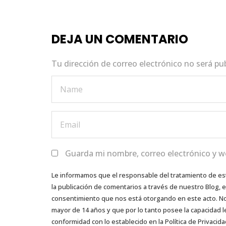
b
r
A
dI
o
p
n
DEJA UN COMENTARIO
o
p
k
Tu dirección de correo electrónico no será pu
Guarda mi nombre, correo electrónico y w
Le informamos que el responsable del tratamiento de es
la publicación de comentarios a través de nuestro Blog,
consentimiento que nos está otorgando en este acto. No s
mayor de 14 años y que por lo tanto posee la capacidad l
conformidad con lo establecido en la Política de Privacida