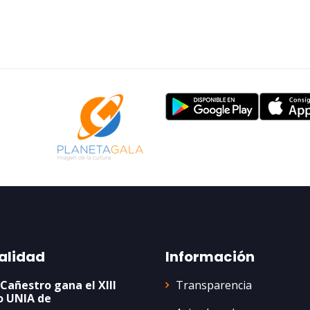
alidad
Información
Transparencia
 Cañestro gana el XIII
o UNIA de