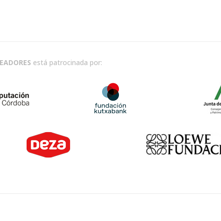
READORES
está patrocinada por: