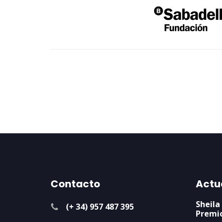
Contacto
Actu
Sheila
(+ 34) 957 487 395
Premi