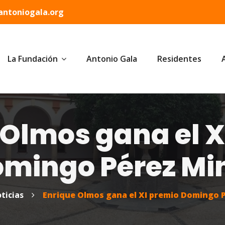
ntoniogala.org
La Fundación
Antonio Gala
Residentes
 Olmos gana el X
mingo Pérez Mi
ticias
Enrique Olmos gana el XI premio Domingo 