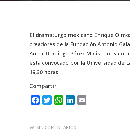
El dramaturgo mexicano Enrique Olmos
creadores de la Fundación Antonio Gala
Autor Domingo Pérez Minik, por su obr
está convocado por la Universidad de L
19,30 horas.
Compartir:
F
T
W
Li
E
a
w
h
n
m
c
it
a
k
ai
e
te
ts
e
l
SIN COMENTARIOS