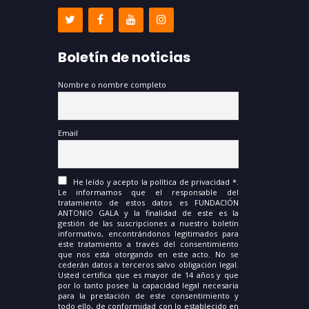
Boletín de noticias
Nombre o nombre completo
Email
He leído y acepto la política de privacidad *.
Le informamos que el responsable del
tratamiento de estos datos es FUNDACIÓN
ANTONIO GALA y la finalidad de este es la
gestión de las suscripciones a nuestro boletín
informativo, encontrándonos legitimados para
este tratamiento a través del consentimiento
que nos está otorgando en este acto. No se
cederán datos a terceros salvo obligación legal.
Usted certifica que es mayor de 14 años y que
por lo tanto posee la capacidad legal necesaria
para la prestación de este consentimiento y
todo ello, de conformidad con lo establecido en