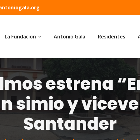
ntoniogala.org
La Fundación
Antonio Gala
Residentes
lmos estrena “E
n simio y viceve
Santander