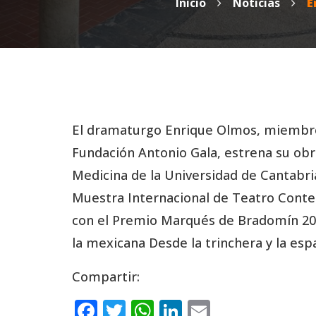
Inicio
Noticias
E
El dramaturgo Enrique Olmos, miembro 
Fundación Antonio Gala, estrena su ob
Medicina de la Universidad de Cantabria
Muestra Internacional de Teatro Cont
con el Premio Marqués de Bradomín 2011
la mexicana Desde la trinchera y la e
Compartir:
F
T
W
Li
E