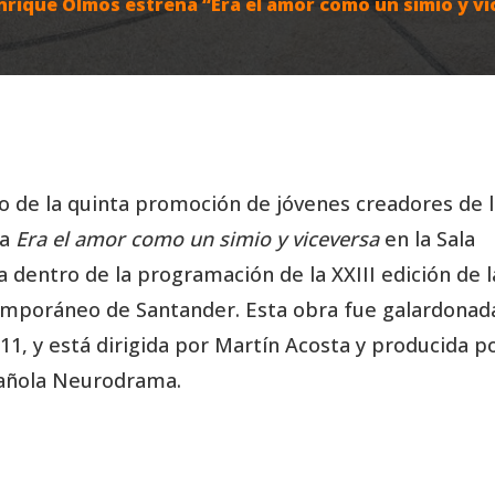
nrique Olmos estrena “Era el amor como un simio y v
de la quinta promoción de jóvenes creadores de l
ra
Era el amor como un simio y viceversa
en la Sala
 dentro de la programación de la XXIII edición de l
emporáneo de Santander. Esta obra fue galardonad
, y está dirigida por Martín Acosta y producida p
spañola Neurodrama.