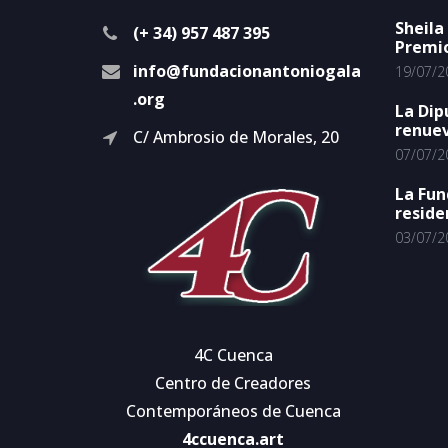
Sheila
(+ 34) 957 487 395
Premi
info@fundacionantoniogala
19/07/2
.org
La Dip
renuev
C/ Ambrosio de Morales, 20
07/07/2
La Fun
reside
03/07/2
4C Cuenca
Centro de Creadores
Contemporáneos de Cuenca
4ccuenca.art