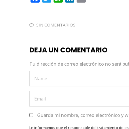
a
w
h
n
m
c
it
a
k
ai
e
te
ts
e
l
SIN COMENTARIOS
b
r
A
dI
o
p
n
DEJA UN COMENTARIO
o
p
k
Tu dirección de correo electrónico no será pu
Guarda mi nombre, correo electrónico y w
Le informamos que el responsable del tratamiento de es