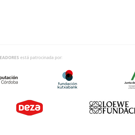
READORES
está patrocinada por: