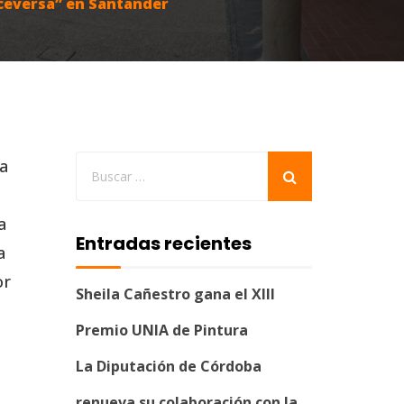
iceversa” en Santander
a
a
Entradas recientes
a
or
Sheila Cañestro gana el XIII
Premio UNIA de Pintura
La Diputación de Córdoba
renueva su colaboración con la