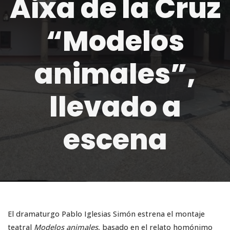
Aixa de la Cruz
“Modelos
animales”,
llevado a
escena
El dramaturgo Pablo Iglesias Simón estrena el montaje
teatral
Modelos animales
, basado en el relato homónimo