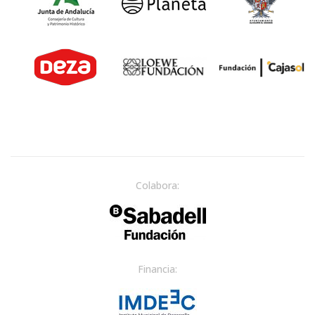
Colabora:
Financia: