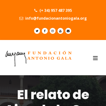
(+ 34) 957 487 395
info@fundacionantoniogala.org
El relato de