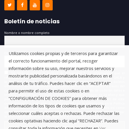
Boletín de noticias
Nombre o nombre completo
Utilizamos cookies propias y de terceros para garantizar
Email
el correcto funcionamiento del portal, recoger
información sobre su uso, mejorar nuestros servicios y
He leído y acepto la política de privacidad *. Le informamos que el
mostrarte publicidad personalizada basándonos en el
responsable del tratamiento de estos datos es FUNDACIÓN ANTONIO GALA y
la finalidad de este es la gestión de las suscripciones a nuestro boletín
análisis de tu tráfico. Puedes hacer clic en “ACEPTAR”
informativo, encontrándonos legitimados para este tratamiento a través del
para permitir el uso de estas cookies o en
consentimiento que nos está otorgando en este acto. No se cederán datos a
terceros salvo obligación legal. Usted certifica que es mayor de 14 años y que
“CONFIGURACIÓN DE COOKIES” para obtener más
por lo tanto posee la capacidad legal necesaria para la prestación de este
consentimiento y todo ello, de conformidad con lo establecido en la Política
información de los tipos de cookies que usamos y
de Privacidad. Puede usted acceder, rectificar y suprimir los datos, así como
otros derechos, como se explica en la información adicional. Puede consultar
seleccionar cuáles aceptas o rechazas. Puede rechazar las
la información adicional y detallada sobre Protección de Datos.
cookies optativas haciendo clic aquí “RECHAZAR”. Puedes
consultar toda la información que necesites en
Ver