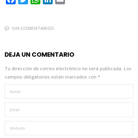
a
w
h
n
m
c
it
a
k
ai
e
te
ts
e
l
SIN COMENTARIOS
b
r
A
dI
o
p
n
DEJA UN COMENTARIO
o
p
k
Tu dirección de correo electrónico no será publicada.
Los
campos obligatorios están marcados con
*