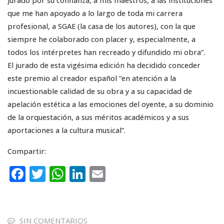
jurado por su confianza, a mis maestros, a las instituciones
que me han apoyado a lo largo de toda mi carrera
profesional, a SGAE (la casa de los autores), con la que
siempre he colaborado con placer y, especialmente, a
todos los intérpretes han recreado y difundido mi obra”.
El jurado de esta vigésima edición ha decidido conceder
este premio al creador español “en atención a la
incuestionable calidad de su obra y a su capacidad de
apelación estética a las emociones del oyente, a su dominio
de la orquestación, a sus méritos académicos y a sus
aportaciones a la cultura musical”.
Compartir:
F
T
W
Li
E
a
w
h
n
m
c
it
a
k
ai
e
te
ts
e
l
SIN COMENTARIOS