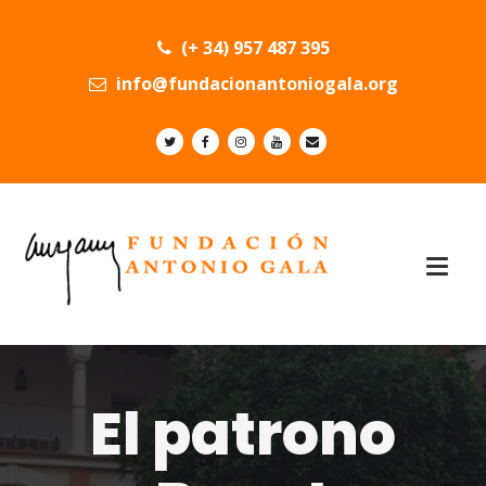
(+ 34) 957 487 395
info@fundacionantoniogala.org
El patrono