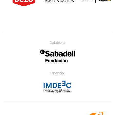
Colabora:
Financia: