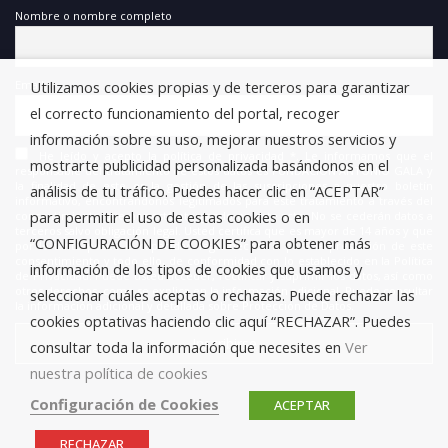
Nombre o nombre completo
Utilizamos cookies propias y de terceros para garantizar
Email
el correcto funcionamiento del portal, recoger
información sobre su uso, mejorar nuestros servicios y
He leído y acepto la política de privacidad *. Le informamos que el
mostrarte publicidad personalizada basándonos en el
responsable del tratamiento de estos datos es FUNDACIÓN ANTONIO GALA y
la finalidad de este es la gestión de las suscripciones a nuestro boletín
análisis de tu tráfico. Puedes hacer clic en “ACEPTAR”
informativo, encontrándonos legitimados para este tratamiento a través del
para permitir el uso de estas cookies o en
consentimiento que nos está otorgando en este acto. No se cederán datos a
terceros salvo obligación legal. Usted certifica que es mayor de 14 años y que
“CONFIGURACIÓN DE COOKIES” para obtener más
por lo tanto posee la capacidad legal necesaria para la prestación de este
consentimiento y todo ello, de conformidad con lo establecido en la Política
información de los tipos de cookies que usamos y
de Privacidad. Puede usted acceder, rectificar y suprimir los datos, así como
otros derechos, como se explica en la información adicional. Puede consultar
seleccionar cuáles aceptas o rechazas. Puede rechazar las
la información adicional y detallada sobre Protección de Datos.
cookies optativas haciendo clic aquí “RECHAZAR”. Puedes
consultar toda la información que necesites en
Ver
nuestra política de cookies
Configuración de Cookies
ACEPTAR
RECHAZAR