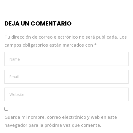
b
r
A
dI
o
p
n
DEJA UN COMENTARIO
o
p
k
Tu dirección de correo electrónico no será publicada.
Los
campos obligatorios están marcados con
*
Guarda mi nombre, correo electrónico y web en este
navegador para la próxima vez que comente.