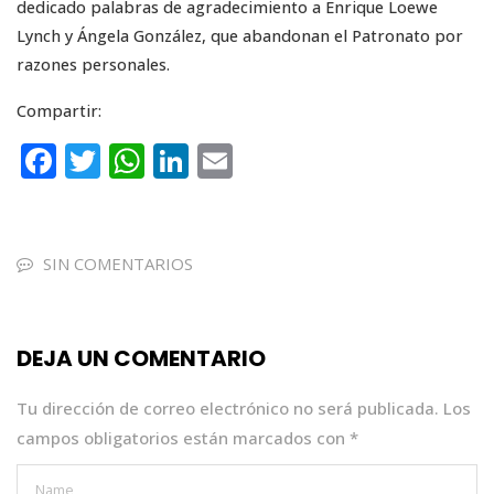
dedicado palabras de agradecimiento a Enrique Loewe
Lynch y Ángela González, que abandonan el Patronato por
razones personales.
Compartir:
F
T
W
Li
E
a
w
h
n
m
c
it
a
k
ai
e
te
ts
e
l
SIN COMENTARIOS
b
r
A
dI
o
p
n
DEJA UN COMENTARIO
o
p
k
Tu dirección de correo electrónico no será publicada.
Los
campos obligatorios están marcados con
*