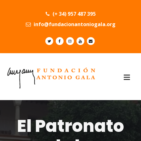
(+ 34) 957 487 395
info@fundacionantoniogala.org
El Patronato