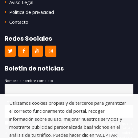
Aviso Legal
Política de privacidad
Contacto
Redes Sociales
Boletín de noticias
Nombre o nombre completo
Email
Utilizamos cookies propias y de terceros para garantizar
el correcto funcionamiento del portal, recoger
información sobre su uso, mejorar nuestros servicios y
He leído y acepto la política de privacidad *. Le informamos que el
mostrarte publicidad personalizada basándonos en el
responsable del tratamiento de estos datos es FUNDACIÓN ANTONIO GALA y
la finalidad de este es la gestión de las suscripciones a nuestro boletín
análisis de tu tráfico. Puedes hacer clic en “ACEPTAR”
informativo, encontrándonos legitimados para este tratamiento a través del