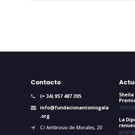
Contacto
Actu
Sheila
(+ 34) 957 487 395
Premi
info@fundacionantoniogala
19/07/2
.org
La Dip
renuev
C/ Ambrosio de Morales, 20
07/07/2