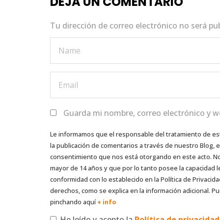
DEJA UN COMENTARIO
o
p
k
Tu dirección de correo electrónico no será pu
Guarda mi nombre, correo electrónico y w
Le informamos que el responsable del tratamiento de es
la publicación de comentarios a través de nuestro Blog,
consentimiento que nos está otorgando en este acto. No s
mayor de 14 años y que por lo tanto posee la capacidad l
conformidad con lo establecido en la Política de Privacida
derechos, como se explica en la información adicional. Pu
pinchando aquí
+ info
He leído y acepto la
Política de privacida