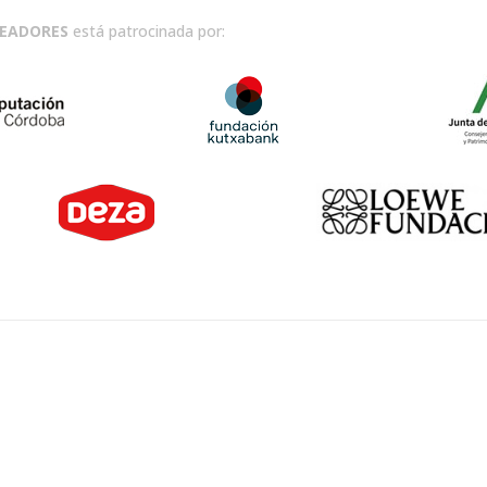
READORES
está patrocinada por: