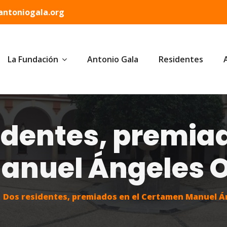
ntoniogala.org
La Fundación
Antonio Gala
Residentes
identes, premiad
nuel Ángeles Or
Dos residentes, premiados en el Certamen Manuel Án