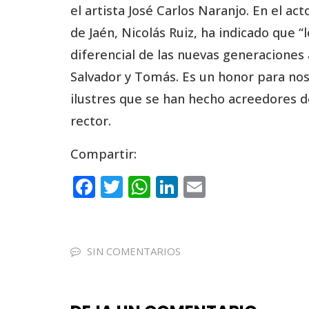
el artista José Carlos Naranjo. En el ac
de Jaén, Nicolás Ruiz, ha indicado que “
diferencial de las nuevas generaciones 
Salvador y Tomás. Es un honor para nos
ilustres que se han hecho acreedores d
rector.
Compartir:
F
T
W
Li
E
a
w
h
n
m
c
it
a
k
ai
e
te
ts
e
l
SIN COMENTARIOS
b
r
A
dI
o
p
n