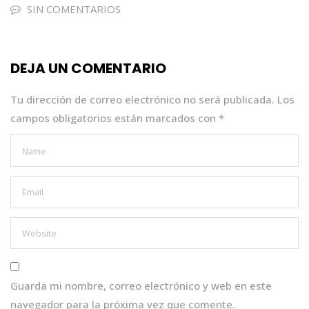
e
te
ts
e
l
SIN COMENTARIOS
b
r
A
dI
o
p
n
DEJA UN COMENTARIO
o
p
k
Tu dirección de correo electrónico no será publicada.
Los
campos obligatorios están marcados con
*
Guarda mi nombre, correo electrónico y web en este
navegador para la próxima vez que comente.