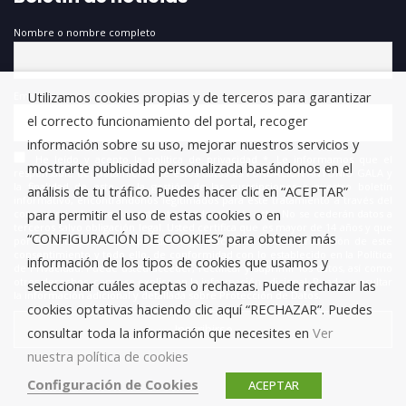
Nombre o nombre completo
Utilizamos cookies propias y de terceros para garantizar
Email
el correcto funcionamiento del portal, recoger
información sobre su uso, mejorar nuestros servicios y
He leído y acepto la política de privacidad *. Le informamos que el
mostrarte publicidad personalizada basándonos en el
responsable del tratamiento de estos datos es FUNDACIÓN ANTONIO GALA y
la finalidad de este es la gestión de las suscripciones a nuestro boletín
análisis de tu tráfico. Puedes hacer clic en “ACEPTAR”
informativo, encontrándonos legitimados para este tratamiento a través del
para permitir el uso de estas cookies o en
consentimiento que nos está otorgando en este acto. No se cederán datos a
terceros salvo obligación legal. Usted certifica que es mayor de 14 años y que
“CONFIGURACIÓN DE COOKIES” para obtener más
por lo tanto posee la capacidad legal necesaria para la prestación de este
consentimiento y todo ello, de conformidad con lo establecido en la Política
información de los tipos de cookies que usamos y
de Privacidad. Puede usted acceder, rectificar y suprimir los datos, así como
otros derechos, como se explica en la información adicional. Puede consultar
seleccionar cuáles aceptas o rechazas. Puede rechazar las
la información adicional y detallada sobre Protección de Datos.
cookies optativas haciendo clic aquí “RECHAZAR”. Puedes
consultar toda la información que necesites en
Ver
nuestra política de cookies
Configuración de Cookies
ACEPTAR