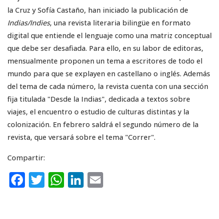
la Cruz y Sofía Castaño, han iniciado la publicación de
Indias/Indies
, una revista literaria bilingüe en formato
digital que entiende el lenguaje como una matriz conceptual
que debe ser desafiada. Para ello, en su labor de editoras,
mensualmente proponen un tema a escritores de todo el
mundo para que se explayen en castellano o inglés. Además
del tema de cada número, la revista cuenta con una sección
fija titulada "Desde la Indias", dedicada a textos sobre
viajes, el encuentro o estudio de culturas distintas y la
colonización. En febrero saldrá el segundo número de la
revista, que versará sobre el tema "Correr".
Compartir:
F
T
W
Li
E
a
w
h
n
m
c
it
a
k
ai