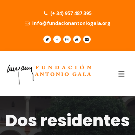
(+ 34) 957 487 395
info@fundacionantoniogala.org
Dos residentes