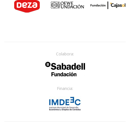
Colabora:
Financia: