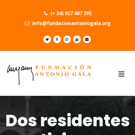
(+ 34) 957 487 395
info@fundacionantoniogala.org
Dos residentes