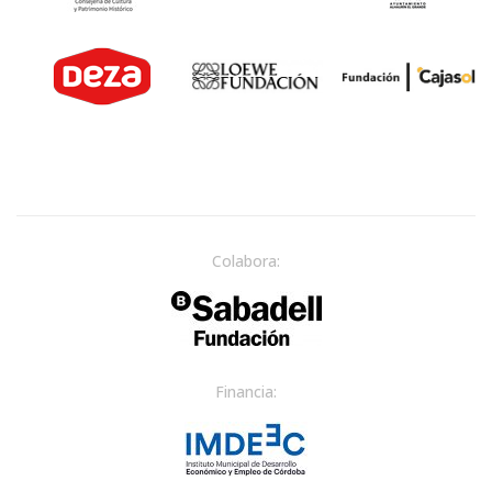
Colabora:
Financia: