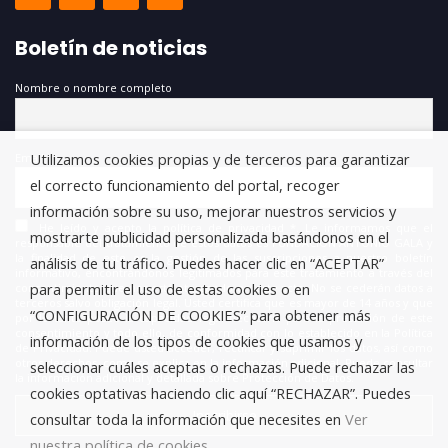
Boletín de noticias
Nombre o nombre completo
Utilizamos cookies propias y de terceros para garantizar
Email
el correcto funcionamiento del portal, recoger
información sobre su uso, mejorar nuestros servicios y
He leído y acepto la política de privacidad *. Le informamos que el
mostrarte publicidad personalizada basándonos en el
responsable del tratamiento de estos datos es FUNDACIÓN ANTONIO GALA y
la finalidad de este es la gestión de las suscripciones a nuestro boletín
análisis de tu tráfico. Puedes hacer clic en “ACEPTAR”
informativo, encontrándonos legitimados para este tratamiento a través del
para permitir el uso de estas cookies o en
consentimiento que nos está otorgando en este acto. No se cederán datos a
terceros salvo obligación legal. Usted certifica que es mayor de 14 años y que
“CONFIGURACIÓN DE COOKIES” para obtener más
por lo tanto posee la capacidad legal necesaria para la prestación de este
consentimiento y todo ello, de conformidad con lo establecido en la Política
información de los tipos de cookies que usamos y
de Privacidad. Puede usted acceder, rectificar y suprimir los datos, así como
otros derechos, como se explica en la información adicional. Puede consultar
seleccionar cuáles aceptas o rechazas. Puede rechazar las
la información adicional y detallada sobre Protección de Datos.
cookies optativas haciendo clic aquí “RECHAZAR”. Puedes
consultar toda la información que necesites en
Ver
nuestra política de cookies