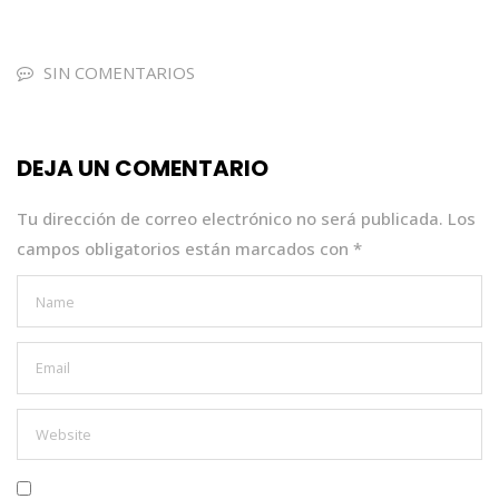
a
w
h
n
m
c
it
a
k
ai
e
te
ts
e
l
SIN COMENTARIOS
b
r
A
dI
o
p
n
DEJA UN COMENTARIO
o
p
k
Tu dirección de correo electrónico no será publicada.
Los
campos obligatorios están marcados con
*