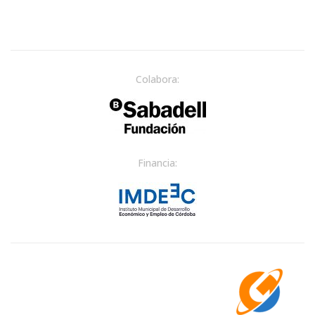
Colabora:
Financia: