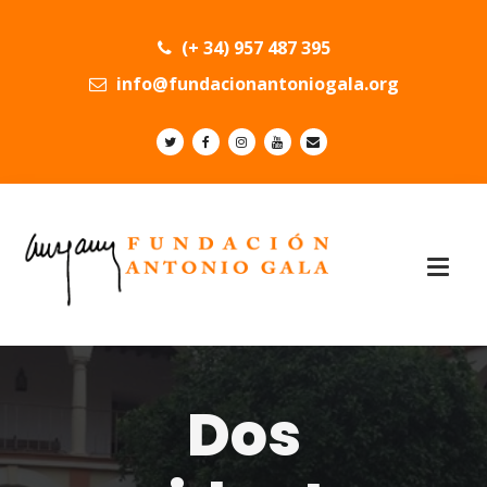
(+ 34) 957 487 395
info@fundacionantoniogala.org
Dos