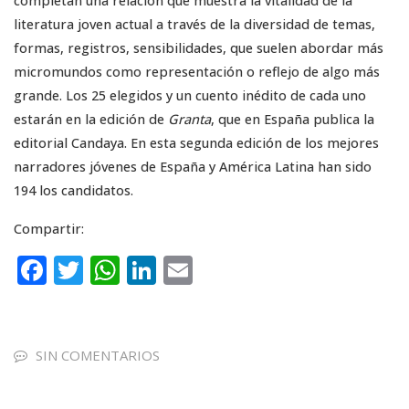
completan una relación que muestra la vitalidad de la
literatura joven actual a través de la diversidad de temas,
formas, registros, sensibilidades, que suelen abordar más
micromundos como representación o reflejo de algo más
grande. Los 25 elegidos y un cuento inédito de cada uno
estarán en la edición de
Granta
, que en España publica la
editorial Candaya. En esta segunda edición de los mejores
narradores jóvenes de España y América Latina han sido
194 los candidatos.
Compartir:
F
T
W
Li
E
a
w
h
n
m
c
it
a
k
ai
e
te
ts
e
l
SIN COMENTARIOS
b
r
A
dI