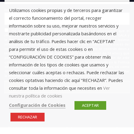
Utilizamos cookies propias y de terceros para garantizar
Email
el correcto funcionamiento del portal, recoger
información sobre su uso, mejorar nuestros servicios y
He leído y acepto la política de privacidad *. Le informamos que el
mostrarte publicidad personalizada basándonos en el
responsable del tratamiento de estos datos es FUNDACIÓN ANTONIO GALA y
la finalidad de este es la gestión de las suscripciones a nuestro boletín
análisis de tu tráfico. Puedes hacer clic en “ACEPTAR”
informativo, encontrándonos legitimados para este tratamiento a través del
para permitir el uso de estas cookies o en
consentimiento que nos está otorgando en este acto. No se cederán datos a
terceros salvo obligación legal. Usted certifica que es mayor de 14 años y que
“CONFIGURACIÓN DE COOKIES” para obtener más
por lo tanto posee la capacidad legal necesaria para la prestación de este
consentimiento y todo ello, de conformidad con lo establecido en la Política
información de los tipos de cookies que usamos y
de Privacidad. Puede usted acceder, rectificar y suprimir los datos, así como
otros derechos, como se explica en la información adicional. Puede consultar
seleccionar cuáles aceptas o rechazas. Puede rechazar las
la información adicional y detallada sobre Protección de Datos.
cookies optativas haciendo clic aquí “RECHAZAR”. Puedes
consultar toda la información que necesites en
Ver
nuestra política de cookies
Configuración de Cookies
ACEPTAR
RECHAZAR
© 2019 Fundación Antonio Gala para jóvenes creadores