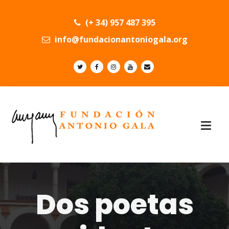
(+ 34) 957 487 395
info@fundacionantoniogala.org
Dos poetas