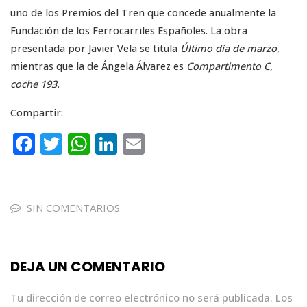
uno de los Premios del Tren que concede anualmente la
Fundación de los Ferrocarriles Españoles. La obra
presentada por Javier Vela se titula
Último día de marzo
,
mientras que la de Ángela Álvarez es
Compartimento C,
coche 193.
Compartir:
F
T
W
Li
E
a
w
h
n
m
c
it
a
k
ai
e
te
ts
e
l
SIN COMENTARIOS
b
r
A
dI
o
p
n
DEJA UN COMENTARIO
o
p
k
Tu dirección de correo electrónico no será publicada.
Los