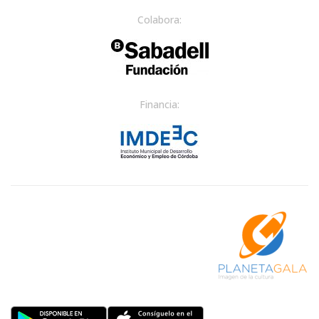
Colabora:
Financia: