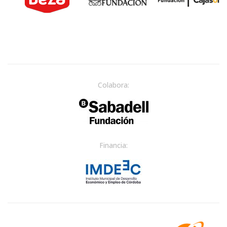
Colabora:
Financia: