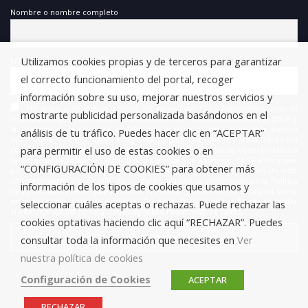
Nombre o nombre completo
Utilizamos cookies propias y de terceros para garantizar
Email
el correcto funcionamiento del portal, recoger
información sobre su uso, mejorar nuestros servicios y
He leído y acepto la política de privacidad *. Le informamos que el
mostrarte publicidad personalizada basándonos en el
responsable del tratamiento de estos datos es FUNDACIÓN ANTONIO GALA y
la finalidad de este es la gestión de las suscripciones a nuestro boletín
análisis de tu tráfico. Puedes hacer clic en “ACEPTAR”
informativo, encontrándonos legitimados para este tratamiento a través del
para permitir el uso de estas cookies o en
consentimiento que nos está otorgando en este acto. No se cederán datos a
terceros salvo obligación legal. Usted certifica que es mayor de 14 años y que
“CONFIGURACIÓN DE COOKIES” para obtener más
por lo tanto posee la capacidad legal necesaria para la prestación de este
consentimiento y todo ello, de conformidad con lo establecido en la Política
información de los tipos de cookies que usamos y
de Privacidad. Puede usted acceder, rectificar y suprimir los datos, así como
otros derechos, como se explica en la información adicional. Puede consultar
seleccionar cuáles aceptas o rechazas. Puede rechazar las
la información adicional y detallada sobre Protección de Datos.
cookies optativas haciendo clic aquí “RECHAZAR”. Puedes
consultar toda la información que necesites en
Ver
nuestra política de cookies
Configuración de Cookies
ACEPTAR
RECHAZAR