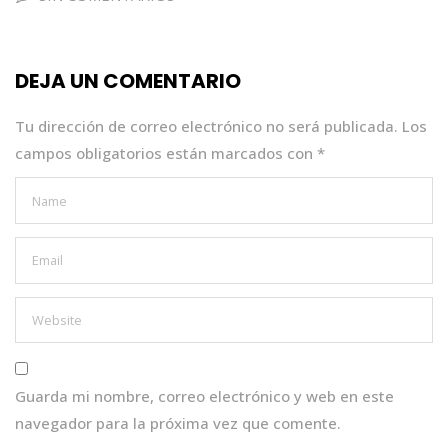
b
r
A
dI
o
p
n
DEJA UN COMENTARIO
o
p
k
Tu dirección de correo electrónico no será publicada.
Los
campos obligatorios están marcados con
*
Guarda mi nombre, correo electrónico y web en este
navegador para la próxima vez que comente.