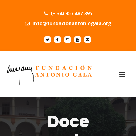
(+ 34) 957 487 395
info@fundacionantoniogala.org
Doce