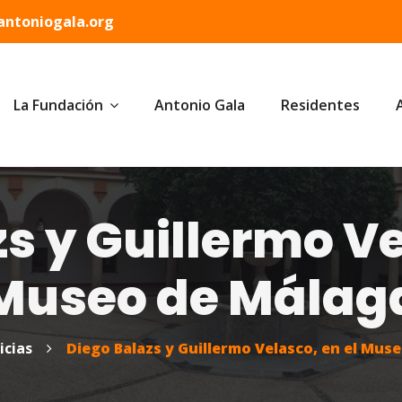
ntoniogala.org
La Fundación
Antonio Gala
Residentes
s y Guillermo Ve
Museo de Málag
icias
Diego Balazs y Guillermo Velasco, en el Mus