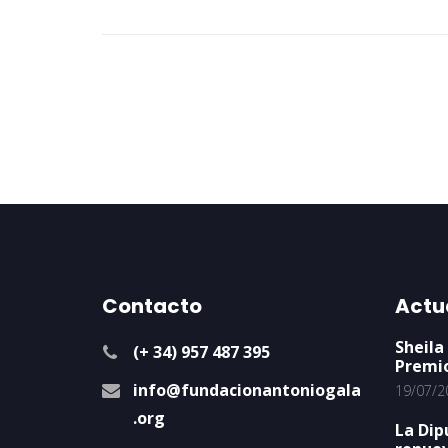
Contacto
Actu
Sheila
(+ 34) 957 487 395
Premi
info@fundacionantoniogala
19/07/2
.org
La Dip