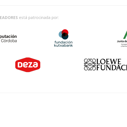
READORES
está patrocinada por: