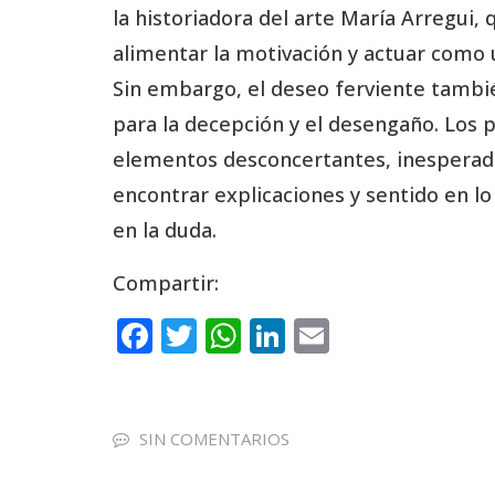
la historiadora del arte María Arregui, 
alimentar la motivación y actuar como
Sin embargo, el deseo ferviente tambié
para la decepción y el desengaño. Los
elementos desconcertantes, inesperad
encontrar explicaciones y sentido en l
en la duda.
Compartir:
F
T
W
Li
E
a
w
h
n
m
c
it
a
k
ai
e
te
ts
e
l
SIN COMENTARIOS
b
r
A
dI