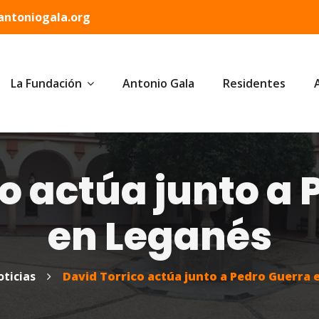
ntoniogala.org
La Fundación
Antonio Gala
Residentes
o actúa junto a
en Leganés
ticias
David Torrico actúa junto a Pedro Guerra 