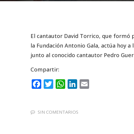
El cantautor David Torrico, que formó 
la Fundación Antonio Gala, actúa hoy a 
junto al conocido cantautor Pedro Guer
Compartir:
F
T
W
Li
E
a
w
h
n
m
c
it
a
k
ai
e
te
ts
e
l
SIN COMENTARIOS
b
r
A
dI
o
p
n