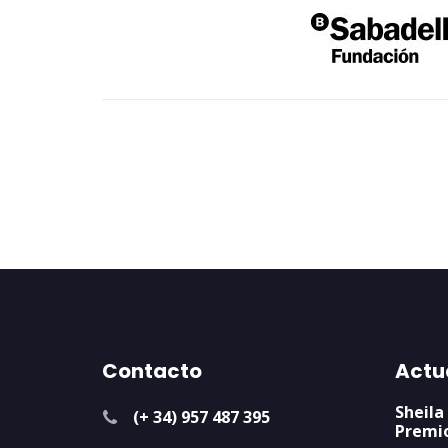
Contacto
Actu
Sheila
(+ 34) 957 487 395
Premi