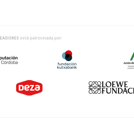
READORES
está patrocinada por: