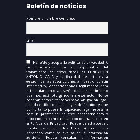
Boletín de noticias
Nombre o nombre completo
Email
He leído y acepto la política de privacidad *.
Le informamos que el responsable del
tratamiento de estos datos es FUNDACIÓN
ANTONIO GALA y la finalidad de este es la
gestión de las suscripciones a nuestro boletín
informativo, encontrándonos legitimados para
este tratamiento a través del consentimiento
que nos está otorgando en este acto. No se
cederán datos a terceros salvo obligación legal.
Usted certifica que es mayor de 14 años y que
por lo tanto posee la capacidad legal necesaria
para la prestación de este consentimiento y
todo ello, de conformidad con lo establecido en
la Política de Privacidad. Puede usted acceder,
rectificar y suprimir los datos, así como otros
derechos, como se explica en la información
adicional. Puede consultar la información