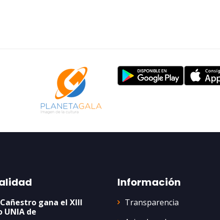
alidad
Información
Transparencia
 Cañestro gana el XIII
o UNIA de