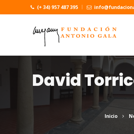
(+ 34) 957 487 395
info@fundaciona
David Torric
Inicio
No