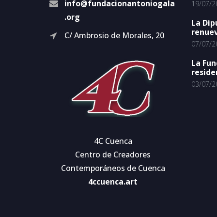
info@fundacionantoniogala
19/07/2
.org
La Dip
renuev
C/ Ambrosio de Morales, 20
07/07/2
La Fun
reside
03/07/2
4C Cuenca
Centro de Creadores
Contemporáneos de Cuenca
4ccuenca.art