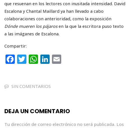
que resuenan en los lectores con inusitada intensidad. David
Escalona y Chantal Maillard ya han llevado a cabo
colaboraciones con anterioridad, como la exposición
Dónde mueren los pájaros
en la que la escritora puso texto
a las imáganes de Escalona.
Compartir:
F
T
W
Li
E
a
w
h
n
m
c
it
a
k
ai
e
te
ts
e
l
SIN COMENTARIOS
b
r
A
dI
o
p
n
DEJA UN COMENTARIO
o
p
k
Tu dirección de correo electrónico no será publicada.
Los