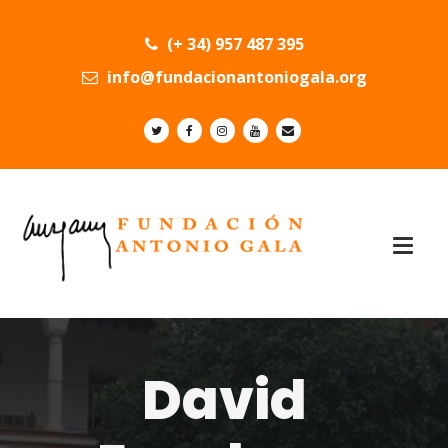
(+ 34) 957 487 395
info@fundacionantoniogala.org
David