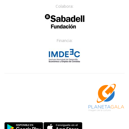
Colabora:
Financia: