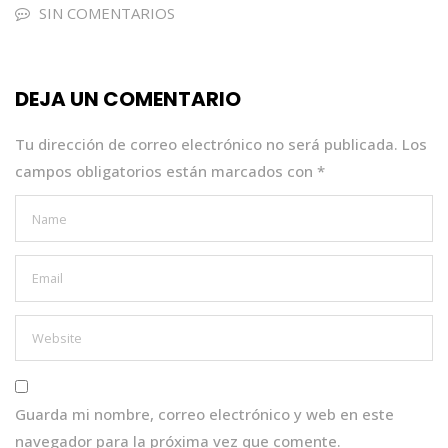
e
te
ts
e
l
SIN COMENTARIOS
b
r
A
dI
o
p
n
DEJA UN COMENTARIO
o
p
k
Tu dirección de correo electrónico no será publicada.
Los
campos obligatorios están marcados con
*
Guarda mi nombre, correo electrónico y web en este
navegador para la próxima vez que comente.