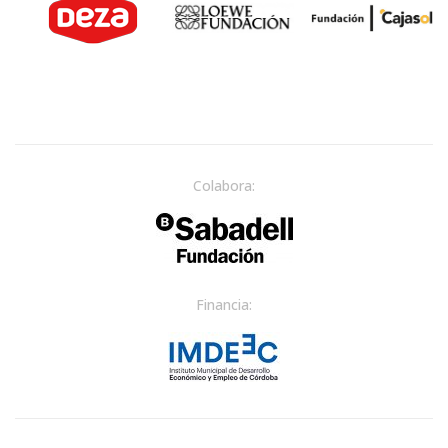
Colabora:
Financia: