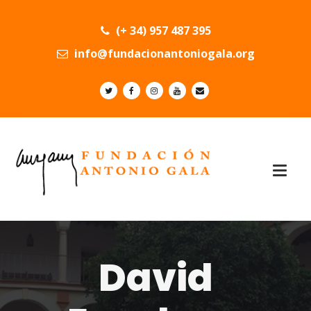
(+ 34) 957 487 395
info@fundacionantoniogala.org
David