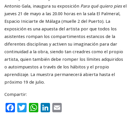
Antonio Gala, inaugura su exposición
Para qué quiero pies
el
jueves 21 de mayo a las 20.00 horas en la sala El Palmeral,
Espacio Iniciarte de Málaga (muelle 2 del Puerto). La
exposición es una apuesta del artista por que todos los
asistentes rompan los compartimentos estancos de la
diferentes disciplinas y activen su imaginación para dar
continuidad a la obra, siendo tan creadres como el propio
artista, quien también debe romper los límites adquiridos
o autoimpuestos a través de los hábitos y el propio
aprendizaje. La muestra permanecerá abierta hasta el
próximo 19 de julio.
Compartir:
F
T
W
Li
E
a
w
h
n
m
c
it
a
k
ai