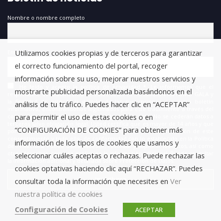
Nombre o nombre completo
Utilizamos cookies propias y de terceros para garantizar
Email
el correcto funcionamiento del portal, recoger
información sobre su uso, mejorar nuestros servicios y
He leído y acepto la política de privacidad *. Le informamos que el
mostrarte publicidad personalizada basándonos en el
responsable del tratamiento de estos datos es FUNDACIÓN ANTONIO GALA y
la finalidad de este es la gestión de las suscripciones a nuestro boletín
análisis de tu tráfico. Puedes hacer clic en “ACEPTAR”
informativo, encontrándonos legitimados para este tratamiento a través del
para permitir el uso de estas cookies o en
consentimiento que nos está otorgando en este acto. No se cederán datos a
terceros salvo obligación legal. Usted certifica que es mayor de 14 años y que
“CONFIGURACIÓN DE COOKIES” para obtener más
por lo tanto posee la capacidad legal necesaria para la prestación de este
consentimiento y todo ello, de conformidad con lo establecido en la Política
información de los tipos de cookies que usamos y
de Privacidad. Puede usted acceder, rectificar y suprimir los datos, así como
otros derechos, como se explica en la información adicional. Puede consultar
seleccionar cuáles aceptas o rechazas. Puede rechazar las
la información adicional y detallada sobre Protección de Datos.
cookies optativas haciendo clic aquí “RECHAZAR”. Puedes
consultar toda la información que necesites en
Ver
nuestra política de cookies
Configuración de Cookies
ACEPTAR