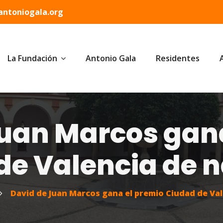
ntoniogala.org
La Fundación
Antonio Gala
Residentes
Juan Marcos gana
de Valencia de n
David de Juan Marcos gana el premio Ciudad de Val