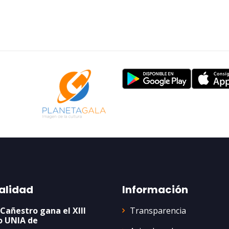
alidad
Información
Transparencia
 Cañestro gana el XIII
o UNIA de