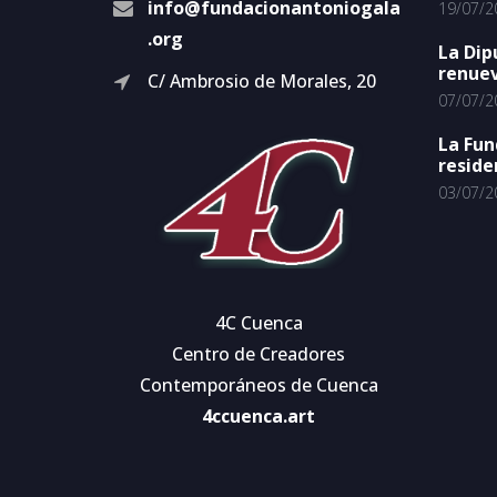
info@fundacionantoniogala
19/07/2
.org
La Dip
renuev
C/ Ambrosio de Morales, 20
07/07/2
La Fun
reside
03/07/2
4C Cuenca
Centro de Creadores
Contemporáneos de Cuenca
4ccuenca.art