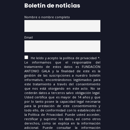
Boletín de noticias
Nombre o nombre completo
Email
He leído y acepto la política de privacidad *.
Le informamos que el responsable del
tratamiento de estos datos es FUNDACIÓN
ANTONIO GALA y la finalidad de este es la
gestión de las suscripciones a nuestro boletín
informativo, encontrándonos legitimados para
este tratamiento a través del consentimiento
que nos está otorgando en este acto. No se
cederán datos a terceros salvo obligación legal.
Usted certifica que es mayor de 14 años y que
por lo tanto posee la capacidad legal necesaria
para la prestación de este consentimiento y
todo ello, de conformidad con lo establecido en
la Política de Privacidad. Puede usted acceder,
rectificar y suprimir los datos, así como otros
derechos, como se explica en la información
adicional. Puede consultar la información