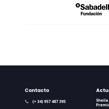
Contacto
Actu
Sheila
(+ 34) 957 487 395
Premi