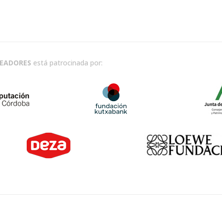
READORES
está patrocinada por: