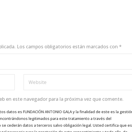
blicada.
Los campos obligatorios están marcados con
*
eb en este navegador para la próxima vez que comente.
tos datos es FUNDACIÓN ANTONIO GALA y la finalidad de este es la gestió
 encontrándonos legitimados para este tratamiento a través del
e cederán datos a terceros salvo obligación legal. Usted certifica que es
egal necesaria para la prestación de este consentimiento y todo ello, de