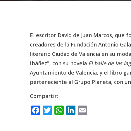
El escritor David de Juan Marcos, que 
creadores de la Fundación Antonio Gala,
literario Ciudad de Valencia en su moda
Ibáñez", con su novela
El baile de las la
Ayuntamiento de Valencia, y el libro ga
perteneciente al Grupo Planeta, con una
Compartir:
F
T
W
Li
E
a
w
h
n
m
c
it
a
k
ai