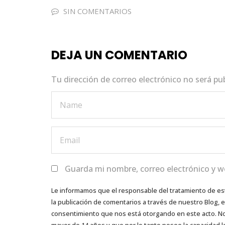
e
te
ts
e
l
SIN COMENTARIOS
b
r
A
dI
o
p
n
DEJA UN COMENTARIO
o
p
k
Tu dirección de correo electrónico no será pu
Guarda mi nombre, correo electrónico y w
Le informamos que el responsable del tratamiento de es
la publicación de comentarios a través de nuestro Blog,
consentimiento que nos está otorgando en este acto. No s
mayor de 14 años y que por lo tanto posee la capacidad l