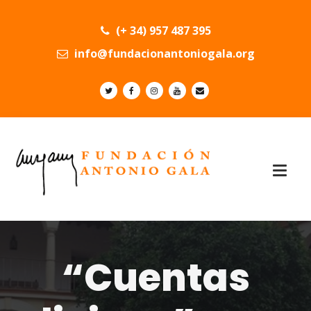
(+ 34) 957 487 395
info@fundacionantoniogala.org
“Cuentas