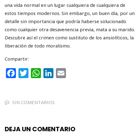
una vida normal en un lugar cualquiera de cualquiera de
estos tiempos modernos. Sin embargo, un buen día, por un
detalle sin importancia que podría haberse solucionado
como cualquier otra desavenencia previa, mata a su marido.
Descubre así el crimen como sustituto de los ansiolíticos, la
liberación de todo moralismo.
Compartir:
F
T
W
Li
E
a
w
h
n
m
c
it
a
k
ai
e
te
ts
e
l
SIN COMENTARIOS
b
r
A
dI
o
p
n
DEJA UN COMENTARIO
o
p