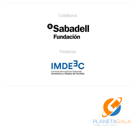
Colabora:
Financia: