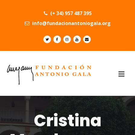
(+ 34) 957 487 395
info@fundacionantoniogala.org
Cristina