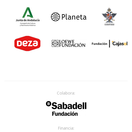
Colabora:
Financia: