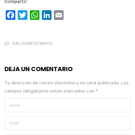
Compartir:
F
T
W
Li
E
a
w
h
n
m
c
it
a
k
ai
e
te
ts
e
l
SIN COMENTARIOS
b
r
A
dI
o
p
n
DEJA UN COMENTARIO
o
p
k
Tu dirección de correo electrónico no será publicada.
Los
campos obligatorios están marcados con
*