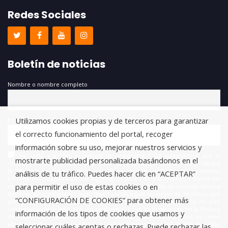
Redes Sociales
Boletín de noticias
Nombre o nombre completo
Utilizamos cookies propias y de terceros para garantizar
Email
el correcto funcionamiento del portal, recoger
información sobre su uso, mejorar nuestros servicios y
He leído y acepto la política de privacidad *. Le informamos que el
mostrarte publicidad personalizada basándonos en el
responsable del tratamiento de estos datos es FUNDACIÓN ANTONIO GALA y
la finalidad de este es la gestión de las suscripciones a nuestro boletín
análisis de tu tráfico. Puedes hacer clic en “ACEPTAR”
informativo, encontrándonos legitimados para este tratamiento a través del
para permitir el uso de estas cookies o en
consentimiento que nos está otorgando en este acto. No se cederán datos a
terceros salvo obligación legal. Usted certifica que es mayor de 14 años y que
“CONFIGURACIÓN DE COOKIES” para obtener más
por lo tanto posee la capacidad legal necesaria para la prestación de este
consentimiento y todo ello, de conformidad con lo establecido en la Política
información de los tipos de cookies que usamos y
de Privacidad. Puede usted acceder, rectificar y suprimir los datos, así como
otros derechos, como se explica en la información adicional. Puede consultar
seleccionar cuáles aceptas o rechazas. Puede rechazar las