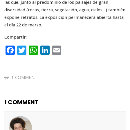
las que, junto al predominio de los paisajes de gran
diversidad (rocas, tierra, vegetación, agua, cielos…) también
expone retratos. La exposición permanecerá abierta hasta
el día 22 de marzo.
Compartir:
F
T
W
Li
E
a
w
h
n
m
c
it
a
k
ai
e
te
ts
e
l
1 COMMENT
b
r
A
dI
o
p
n
1 COMMENT
o
p
k