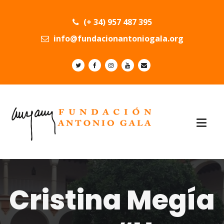
(+ 34) 957 487 395
info@fundacionantoniogala.org
Cristina Megía