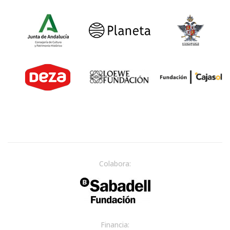
Colabora:
Financia: