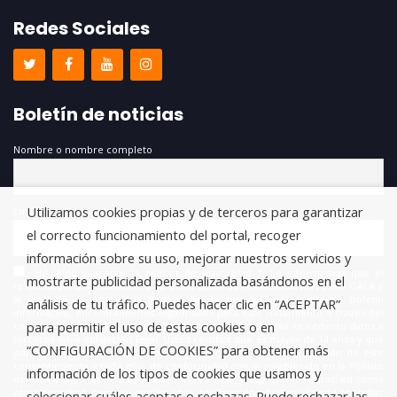
Redes Sociales
Boletín de noticias
Nombre o nombre completo
Utilizamos cookies propias y de terceros para garantizar
Email
el correcto funcionamiento del portal, recoger
información sobre su uso, mejorar nuestros servicios y
He leído y acepto la política de privacidad *. Le informamos que el
mostrarte publicidad personalizada basándonos en el
responsable del tratamiento de estos datos es FUNDACIÓN ANTONIO GALA y
la finalidad de este es la gestión de las suscripciones a nuestro boletín
análisis de tu tráfico. Puedes hacer clic en “ACEPTAR”
informativo, encontrándonos legitimados para este tratamiento a través del
para permitir el uso de estas cookies o en
consentimiento que nos está otorgando en este acto. No se cederán datos a
terceros salvo obligación legal. Usted certifica que es mayor de 14 años y que
“CONFIGURACIÓN DE COOKIES” para obtener más
por lo tanto posee la capacidad legal necesaria para la prestación de este
consentimiento y todo ello, de conformidad con lo establecido en la Política
información de los tipos de cookies que usamos y
de Privacidad. Puede usted acceder, rectificar y suprimir los datos, así como
otros derechos, como se explica en la información adicional. Puede consultar
seleccionar cuáles aceptas o rechazas. Puede rechazar las