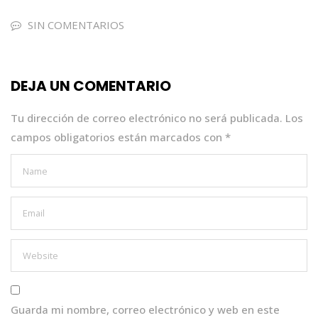
c
it
a
k
ai
e
te
ts
e
l
SIN COMENTARIOS
b
r
A
dI
o
p
n
DEJA UN COMENTARIO
o
p
k
Tu dirección de correo electrónico no será publicada.
Los
campos obligatorios están marcados con
*
Guarda mi nombre, correo electrónico y web en este