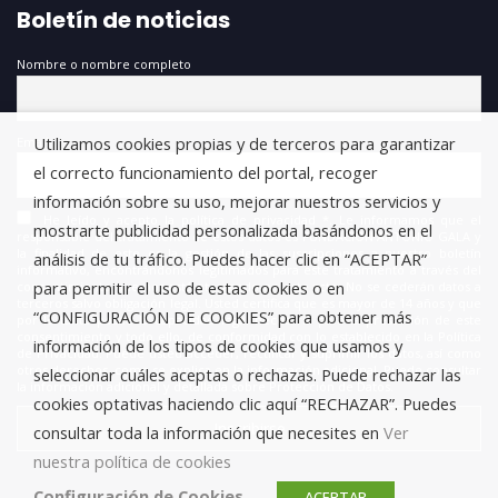
Boletín de noticias
Nombre o nombre completo
Utilizamos cookies propias y de terceros para garantizar
Email
el correcto funcionamiento del portal, recoger
información sobre su uso, mejorar nuestros servicios y
He leído y acepto la política de privacidad *. Le informamos que el
mostrarte publicidad personalizada basándonos en el
responsable del tratamiento de estos datos es FUNDACIÓN ANTONIO GALA y
la finalidad de este es la gestión de las suscripciones a nuestro boletín
análisis de tu tráfico. Puedes hacer clic en “ACEPTAR”
informativo, encontrándonos legitimados para este tratamiento a través del
para permitir el uso de estas cookies o en
consentimiento que nos está otorgando en este acto. No se cederán datos a
terceros salvo obligación legal. Usted certifica que es mayor de 14 años y que
“CONFIGURACIÓN DE COOKIES” para obtener más
por lo tanto posee la capacidad legal necesaria para la prestación de este
consentimiento y todo ello, de conformidad con lo establecido en la Política
información de los tipos de cookies que usamos y
de Privacidad. Puede usted acceder, rectificar y suprimir los datos, así como
otros derechos, como se explica en la información adicional. Puede consultar
seleccionar cuáles aceptas o rechazas. Puede rechazar las
la información adicional y detallada sobre Protección de Datos.
cookies optativas haciendo clic aquí “RECHAZAR”. Puedes
consultar toda la información que necesites en
Ver
nuestra política de cookies
Configuración de Cookies
ACEPTAR