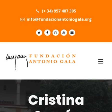
(+ 34) 957 487 395
info@fundacionantoniogala.org
Cristina