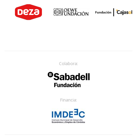
Colabora:
Financia: