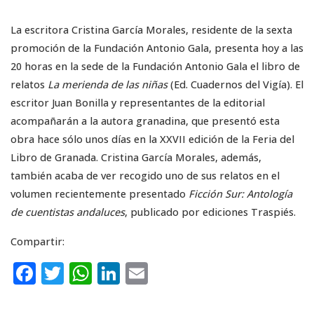
La escritora Cristina García Morales, residente de la sexta
promoción de la Fundación Antonio Gala, presenta hoy a las
20 horas en la sede de la Fundación Antonio Gala el libro de
relatos
La merienda de las niñas
(Ed. Cuadernos del Vigía). El
escritor Juan Bonilla y representantes de la editorial
acompañarán a la autora granadina, que presentó esta
obra hace sólo unos días en la XXVII edición de la Feria del
Libro de Granada. Cristina García Morales, además,
también acaba de ver recogido uno de sus relatos en el
volumen recientemente presentado
Ficción Sur: Antología
de cuentistas andaluces
, publicado por ediciones Traspiés.
Compartir:
F
T
W
Li
E
a
w
h
n
m