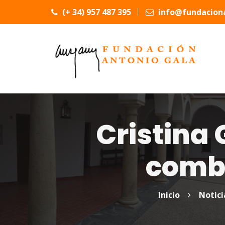
(+ 34) 957 487 395
info@fundaciona
Cristina 
comb
Inicio
Notici