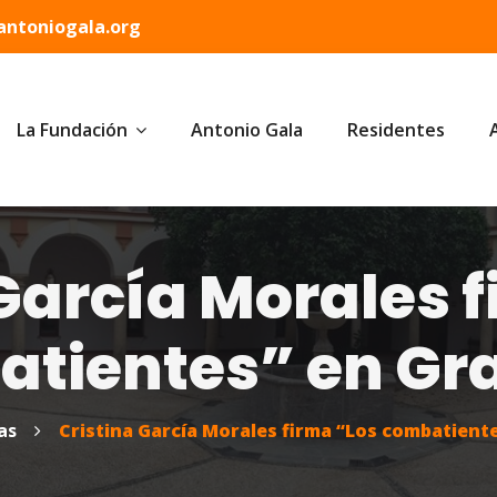
ntoniogala.org
La Fundación
Antonio Gala
Residentes
García Morales 
atientes” en Gr
as
Cristina García Morales firma “Los combatient