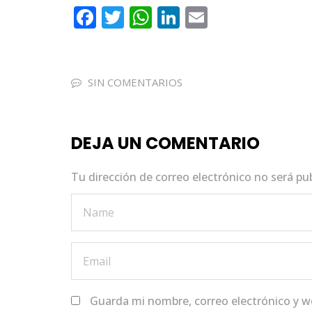
F
T
W
Li
E
a
w
h
n
m
c
it
a
k
ai
e
te
ts
e
l
SIN COMENTARIOS
b
r
A
dI
o
p
n
DEJA UN COMENTARIO
o
p
k
Tu dirección de correo electrónico no será pu
Guarda mi nombre, correo electrónico y w