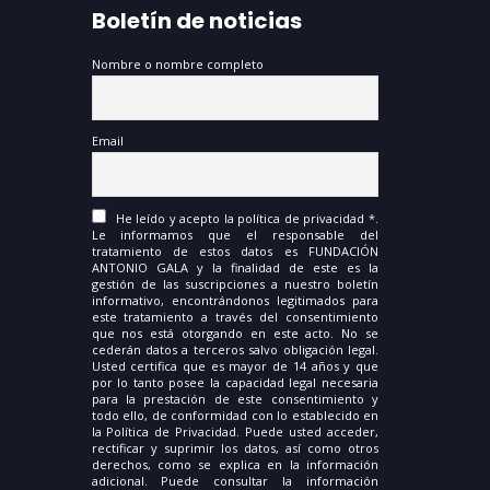
Boletín de noticias
Nombre o nombre completo
Email
He leído y acepto la política de privacidad *.
Le informamos que el responsable del
tratamiento de estos datos es FUNDACIÓN
ANTONIO GALA y la finalidad de este es la
gestión de las suscripciones a nuestro boletín
informativo, encontrándonos legitimados para
este tratamiento a través del consentimiento
que nos está otorgando en este acto. No se
cederán datos a terceros salvo obligación legal.
Usted certifica que es mayor de 14 años y que
por lo tanto posee la capacidad legal necesaria
para la prestación de este consentimiento y
todo ello, de conformidad con lo establecido en
la Política de Privacidad. Puede usted acceder,
rectificar y suprimir los datos, así como otros
derechos, como se explica en la información
adicional. Puede consultar la información