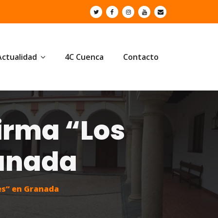
Actualidad
4C Cuenca
Contacto
firma “Los
anada
es” en Granada