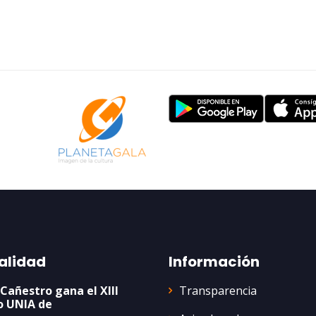
alidad
Información
Transparencia
 Cañestro gana el XIII
o UNIA de