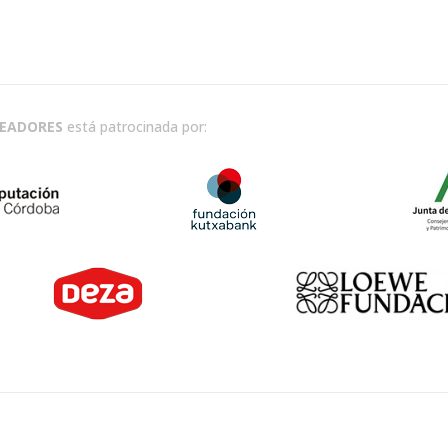
READORES
está patrocinada por: