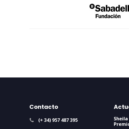
Contacto
Actu
Sheila
(+ 34) 957 487 395
Premi