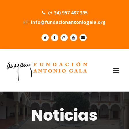
(+ 34) 957 487 395
info@fundacionantoniogala.org
Noticias