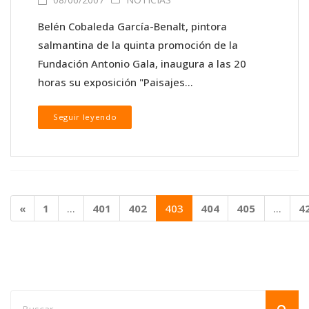
Belén Cobaleda García-Benalt, pintora
salmantina de la quinta promoción de la
Fundación Antonio Gala, inaugura a las 20
horas su exposición "Paisajes...
Seguir leyendo
«
1
…
401
402
403
404
405
…
4