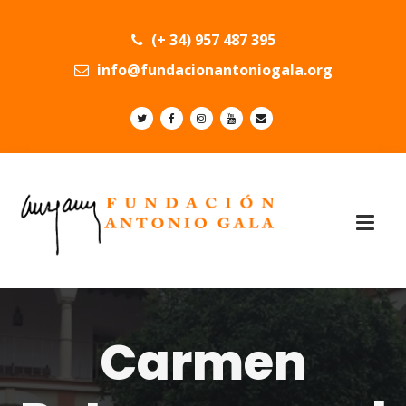
(+ 34) 957 487 395
info@fundacionantoniogala.org
Carmen