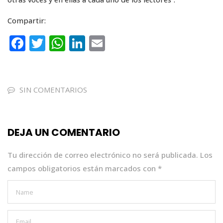
Compartir:
F
T
W
Li
E
a
w
h
n
m
c
it
a
k
ai
e
te
ts
e
l
SIN COMENTARIOS
b
r
A
dI
o
p
n
DEJA UN COMENTARIO
o
p
k
Tu dirección de correo electrónico no será publicada.
Los
campos obligatorios están marcados con
*