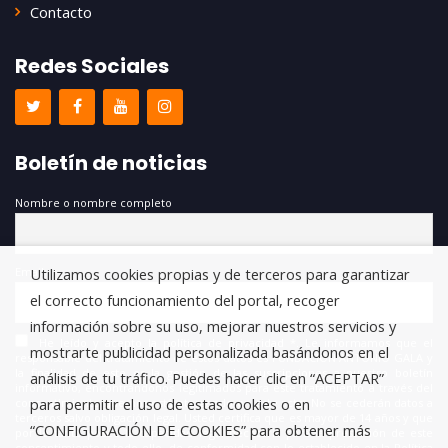
Contacto
Redes Sociales
Boletín de noticias
Nombre o nombre completo
Utilizamos cookies propias y de terceros para garantizar
Email
el correcto funcionamiento del portal, recoger
información sobre su uso, mejorar nuestros servicios y
He leído y acepto la política de privacidad *. Le informamos que el
mostrarte publicidad personalizada basándonos en el
responsable del tratamiento de estos datos es FUNDACIÓN ANTONIO GALA y
la finalidad de este es la gestión de las suscripciones a nuestro boletín
análisis de tu tráfico. Puedes hacer clic en “ACEPTAR”
informativo, encontrándonos legitimados para este tratamiento a través del
para permitir el uso de estas cookies o en
consentimiento que nos está otorgando en este acto. No se cederán datos a
terceros salvo obligación legal. Usted certifica que es mayor de 14 años y que
“CONFIGURACIÓN DE COOKIES” para obtener más
por lo tanto posee la capacidad legal necesaria para la prestación de este
consentimiento y todo ello, de conformidad con lo establecido en la Política