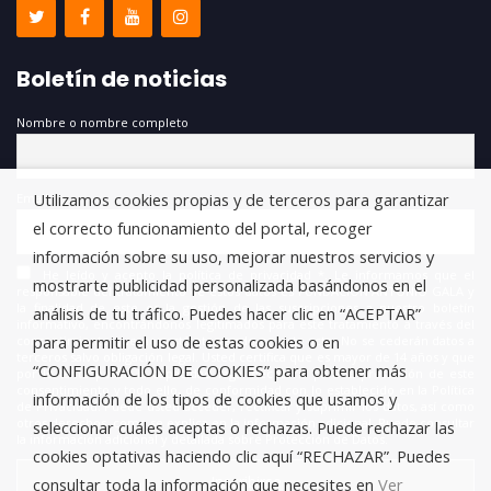
Boletín de noticias
Nombre o nombre completo
Utilizamos cookies propias y de terceros para garantizar
Email
el correcto funcionamiento del portal, recoger
información sobre su uso, mejorar nuestros servicios y
He leído y acepto la política de privacidad *. Le informamos que el
mostrarte publicidad personalizada basándonos en el
responsable del tratamiento de estos datos es FUNDACIÓN ANTONIO GALA y
la finalidad de este es la gestión de las suscripciones a nuestro boletín
análisis de tu tráfico. Puedes hacer clic en “ACEPTAR”
informativo, encontrándonos legitimados para este tratamiento a través del
para permitir el uso de estas cookies o en
consentimiento que nos está otorgando en este acto. No se cederán datos a
terceros salvo obligación legal. Usted certifica que es mayor de 14 años y que
“CONFIGURACIÓN DE COOKIES” para obtener más
por lo tanto posee la capacidad legal necesaria para la prestación de este
consentimiento y todo ello, de conformidad con lo establecido en la Política
información de los tipos de cookies que usamos y
de Privacidad. Puede usted acceder, rectificar y suprimir los datos, así como
otros derechos, como se explica en la información adicional. Puede consultar
seleccionar cuáles aceptas o rechazas. Puede rechazar las
la información adicional y detallada sobre Protección de Datos.
cookies optativas haciendo clic aquí “RECHAZAR”. Puedes
consultar toda la información que necesites en
Ver