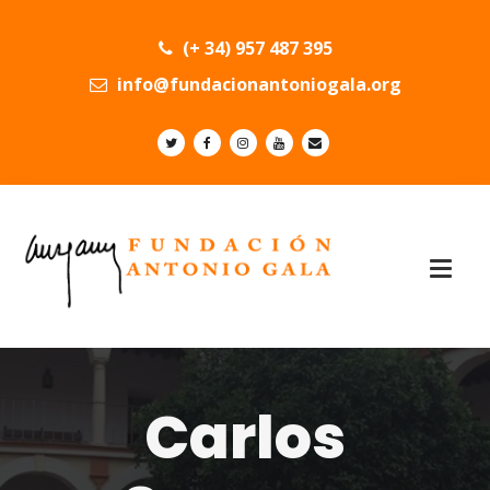
(+ 34) 957 487 395
info@fundacionantoniogala.org
Carlos