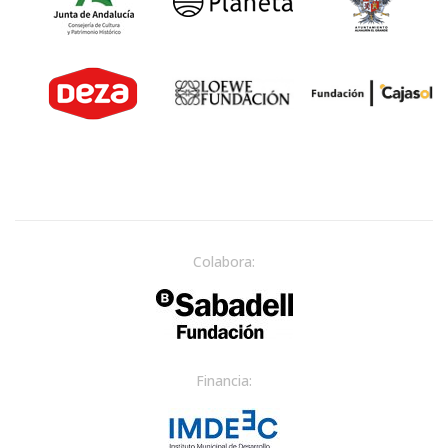
Colabora:
Financia: