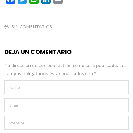
a
w
h
n
m
c
it
a
k
ai
e
te
ts
e
l
SIN COMENTARIOS
b
r
A
dI
o
p
n
DEJA UN COMENTARIO
o
p
k
Tu dirección de correo electrónico no será publicada.
Los
campos obligatorios están marcados con
*