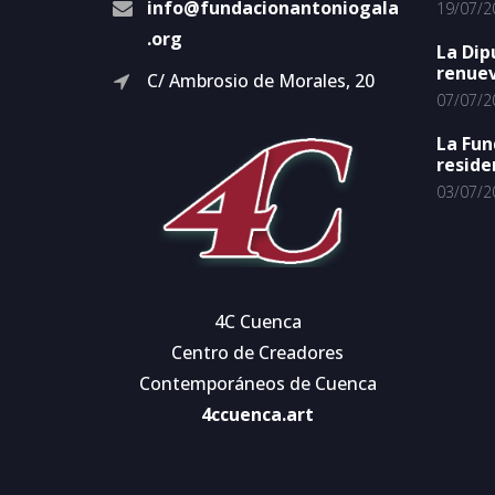
info@fundacionantoniogala
19/07/2
.org
La Dip
renuev
C/ Ambrosio de Morales, 20
07/07/2
La Fun
reside
03/07/2
4C Cuenca
Centro de Creadores
Contemporáneos de Cuenca
4ccuenca.art