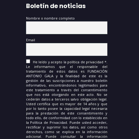
Boletín de noticias
Nombre o nombre completo
Email
He leído y acepto la política de privacidad *.
Le informamos que el responsable del
tratamiento de estos datos es FUNDACIÓN
ANTONIO GALA y la finalidad de este es la
gestión de las suscripciones a nuestro boletín
informativo, encontrándonos legitimados para
este tratamiento a través del consentimiento
que nos está otorgando en este acto. No se
cederán datos a terceros salvo obligación legal.
Usted certifica que es mayor de 14 años y que
por lo tanto posee la capacidad legal necesaria
para la prestación de este consentimiento y
todo ello, de conformidad con lo establecido en
la Política de Privacidad. Puede usted acceder,
rectificar y suprimir los datos, así como otros
derechos, como se explica en la información
adicional. Puede consultar la información