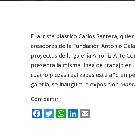
El artista plástico Carlos Sagrera, qu
creadores de la Fundación Antonio Gala
proyectos de la galería Arróniz Arte C
presenta la misma línea de trabajo en 
cuatro piezas realizadas este año en p
galería, se inaugura la exposición
Monta
Compartir:
F
T
W
Li
E
a
w
h
n
m
c
it
a
k
ai