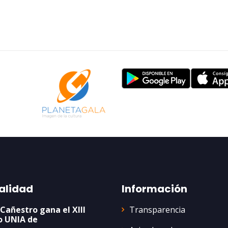
alidad
Información
Transparencia
 Cañestro gana el XIII
o UNIA de