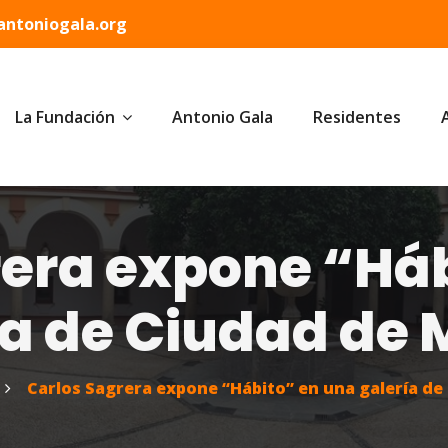
ntoniogala.org
La Fundación
Antonio Gala
Residentes
rera expone “Háb
ía de Ciudad de 
Carlos Sagrera expone “Hábito” en una galería de