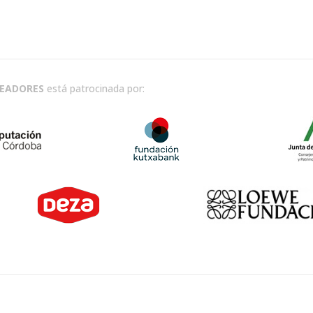
READORES
está patrocinada por: