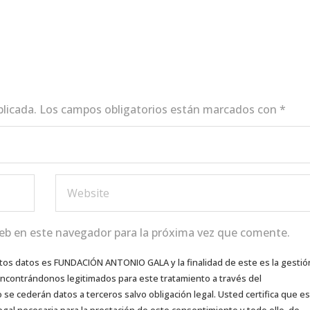
blicada.
Los campos obligatorios están marcados con
*
eb en este navegador para la próxima vez que comente.
tos datos es FUNDACIÓN ANTONIO GALA y la finalidad de este es la gestió
 encontrándonos legitimados para este tratamiento a través del
e cederán datos a terceros salvo obligación legal. Usted certifica que es
egal necesaria para la prestación de este consentimiento y todo ello, de