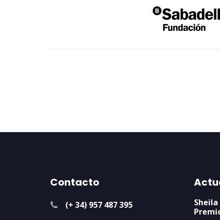
Contacto
Actu
Sheila
(+ 34) 957 487 395
Premi