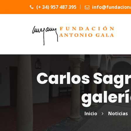
(+ 34) 957 487 395
info@fundaciona
Carlos Sag
galer
Inicio
Noticias