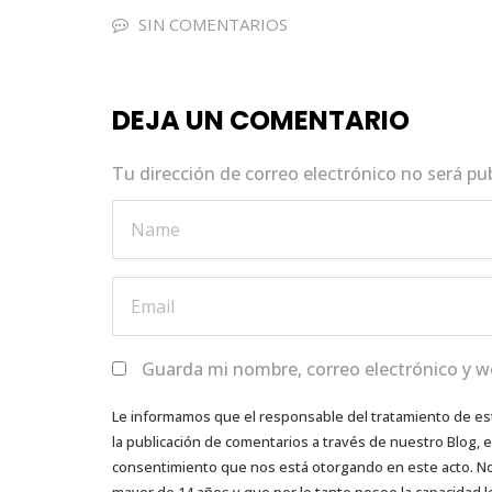
e
te
ts
e
l
SIN COMENTARIOS
b
r
A
dI
o
p
n
DEJA UN COMENTARIO
o
p
k
Tu dirección de correo electrónico no será pu
Guarda mi nombre, correo electrónico y w
Le informamos que el responsable del tratamiento de es
la publicación de comentarios a través de nuestro Blog,
consentimiento que nos está otorgando en este acto. No s
mayor de 14 años y que por lo tanto posee la capacidad l