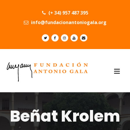
(+ 34) 957 487 395
info@fundacionantoniogala.org
Beñat Krolem