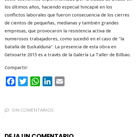
los últimos años, haciendo especial hincapié en los
conflictos laborales que fueron consecuencia de los cierres
de cientos de pequeñas, medianas y también grandes
empresas, que provocaron la resistencia activa de
numerosos trabajadores, como sucedió en el caso de "la
batalla de Euskalduna". La presencia de esta obra en
Getxoarte 2015 es a través de la Galería La Taller de Bilbao.
Compartir:
F
T
W
Li
E
a
w
h
n
m
c
it
a
k
ai
e
te
ts
e
l
SIN COMENTARIOS
b
r
A
dI
o
p
n
DEJA UN COMENTARIO