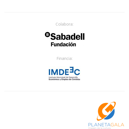
Colabora:
Financia: